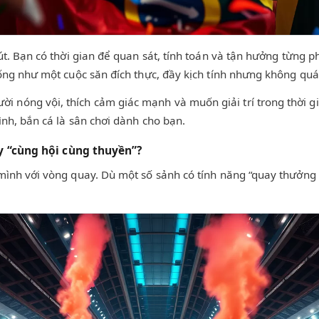
út. Bạn có thời gian để quan sát, tính toán và tận hưởng từng 
iống như một cuộc săn đích thực, đầy kịch tính nhưng không qu
ời nóng vội, thích cảm giác mạnh và muốn giải trí trong thời g
ình, bắn cá là sân chơi dành cho bạn.
y “cùng hội cùng thuyền”?
 mình với vòng quay. Dù một số sảnh có tính năng “quay thưởn