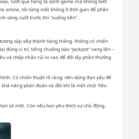
thoại, lướt qua hàng tá sảnh game mà không biết
e online, tôi từng mất không ít thời gian để phân
nh sáng suốt trước khi “xuống tiền”.
 tượng sắp xếp thành hàng thắng. Không có chiến
i đúng vị trí, tiếng chuông báo “Jackpot” vang lên –
ều và chấp nhận rủi ro cao để đổi lấy phần thưởng
hình. Có chiến thuật rõ ràng: nên dùng đạn yếu để
, khả năng phán đoán và đôi khi là một chút “liều
chọn số một. Còn nếu bạn yêu thích sự chủ động,