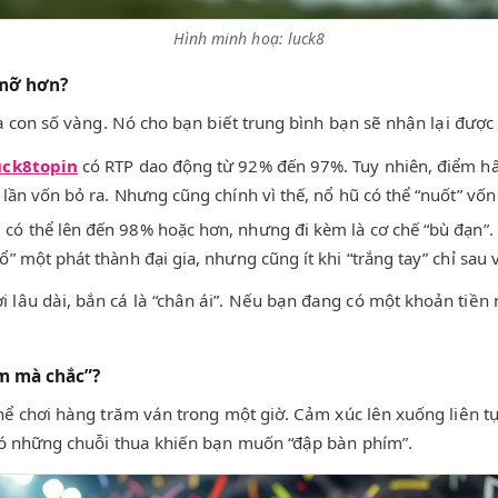
Hình minh hoạ: luck8
 mỡ hơn?
là con số vàng. Nó cho bạn biết trung bình bạn sẽ nhận lại đượ
uck8topin
có RTP dao động từ 92% đến 97%. Tuy nhiên, điểm hấp 
n lần vốn bỏ ra. Nhưng cũng chính vì thế, nổ hũ có thể “nuốt” 
có thể lên đến 98% hoặc hơn, nhưng đi kèm là cơ chế “bù đạn”. B
” một phát thành đại gia, nhưng cũng ít khi “trắng tay” chỉ sau v
lâu dài, bắn cá là “chân ái”. Nếu bạn đang có một khoản tiền n
ậm mà chắc”?
thể chơi hàng trăm ván trong một giờ. Cảm xúc lên xuống liên t
 có những chuỗi thua khiến bạn muốn “đập bàn phím”.