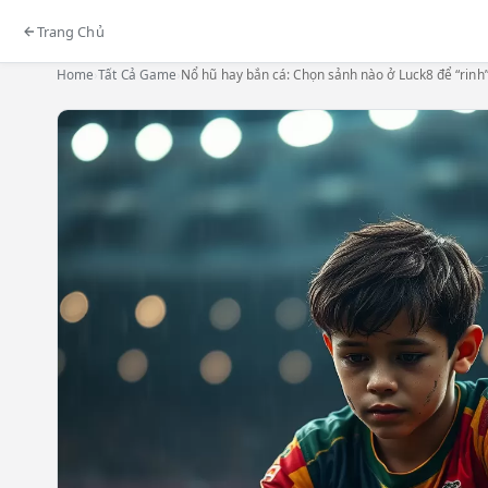
Trang Chủ
Home
›
Tất Cả Game
›
Nổ hũ hay bắn cá: Chọn sảnh nào ở Luck8 để “rinh