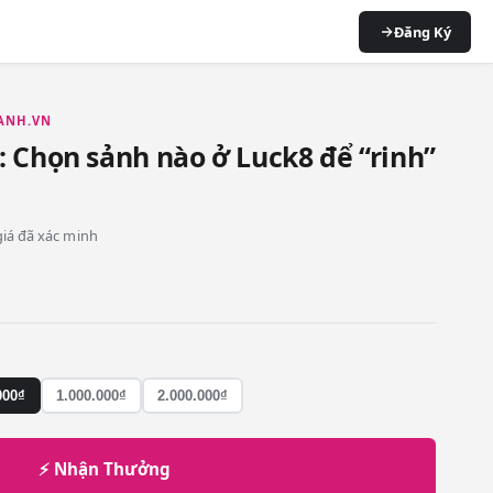
Đăng Ký
ANH.VN
: Chọn sảnh nào ở Luck8 để “rinh”
 giá đã xác minh
000₫
1.000.000₫
2.000.000₫
⚡ Nhận Thưởng