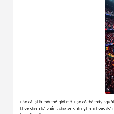
Bắn cá lại là một thế giới mở. Bạn có thể thấy ngườ
khoe chiến lợi phẩm, chia sẻ kinh nghiệm hoặc đơn 