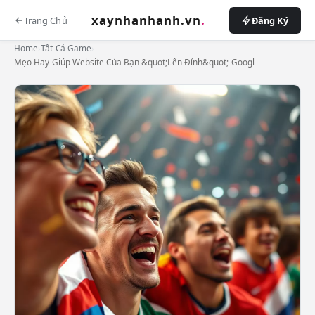
xaynhanhanh.vn
.
Trang Chủ
Đăng Ký
Home
›
Tất Cả Game
›
Mẹo Hay Giúp Website Của Bạn &quot;Lên Đỉnh&quot; Googl