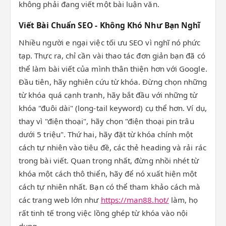
không phải đang viết một bài luận văn.
Viết Bài Chuẩn SEO - Không Khó Như Bạn Nghĩ
Nhiều người e ngại việc tối ưu SEO vì nghĩ nó phức
tạp. Thực ra, chỉ cần vài thao tác đơn giản bạn đã có
thể làm bài viết của mình thân thiện hơn với Google.
Đầu tiên, hãy nghiên cứu từ khóa. Đừng chọn những
từ khóa quá cạnh tranh, hãy bắt đầu với những từ
khóa "đuôi dài" (long-tail keyword) cụ thể hơn. Ví dụ,
thay vì "điện thoại", hãy chọn "điện thoại pin trâu
dưới 5 triệu". Thứ hai, hãy đặt từ khóa chính một
cách tự nhiên vào tiêu đề, các thẻ heading và rải rác
trong bài viết. Quan trọng nhất, đừng nhồi nhét từ
khóa một cách thô thiển, hãy để nó xuất hiện một
cách tự nhiên nhất. Bạn có thể tham khảo cách mà
các trang web lớn như
https://man88.hot/
làm, họ
rất tinh tế trong việc lồng ghép từ khóa vào nội