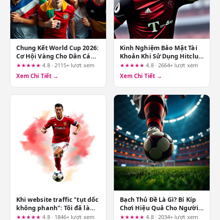
Chung Kết World Cup 2026:
Kinh Nghiệm Bảo Mật Tài
Cơ Hội Vàng Cho Dân Cá
Khoản Khi Sử Dụng Hitclub
Cược & Sân Chơi Uy Tín
Trên Nhiều Thiết Bị
★★★★★
4.8 · 2115+ lượt xem
★★★★★
4.8 · 2664+ lượt xem
Xem Chi Tiết →
Xem Chi Tiết →
Khi website traffic "tụt dốc
Bạch Thủ Đề Là Gì? Bí Kíp
không phanh": Tôi đã làm
Chơi Hiệu Quả Cho Người
gì để xoay chuyển tình thế?
Mới
★★★★★
4.8 · 1846+ lượt xem
★★★★★
4.8 · 2034+ lượt xem