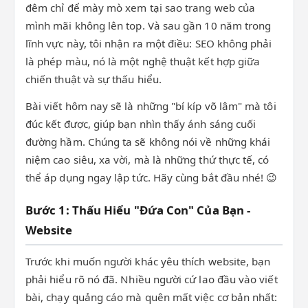
đêm chỉ để mày mò xem tại sao trang web của
mình mãi không lên top. Và sau gần 10 năm trong
lĩnh vực này, tôi nhận ra một điều: SEO không phải
là phép màu, nó là một nghệ thuật kết hợp giữa
chiến thuật và sự thấu hiểu.
Bài viết hôm nay sẽ là những "bí kíp võ lâm" mà tôi
đúc kết được, giúp bạn nhìn thấy ánh sáng cuối
đường hầm. Chúng ta sẽ không nói về những khái
niệm cao siêu, xa vời, mà là những thứ thực tế, có
thể áp dụng ngay lập tức. Hãy cùng bắt đầu nhé! 😉
Bước 1: Thấu Hiểu "Đứa Con" Của Bạn -
Website
Trước khi muốn người khác yêu thích website, bạn
phải hiểu rõ nó đã. Nhiều người cứ lao đầu vào viết
bài, chạy quảng cáo mà quên mất việc cơ bản nhất: