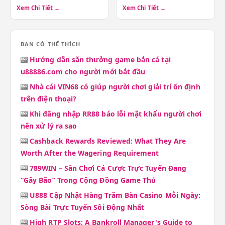
Xem Chi Tiết →
Xem Chi Tiết →
BẠN CÓ THỂ THÍCH
🎰
Hướng dẫn săn thưởng game bắn cá tại
u88886.com cho người mới bắt đầu
🎰
Nhà cái VIN68 có giúp người chơi giải trí ổn định
trên điện thoại?
🎰
Khi đăng nhập RR88 báo lỗi mật khẩu người chơi
nên xử lý ra sao
🎰
Cashback Rewards Reviewed: What They Are
Worth After the Wagering Requirement
🎰
789WIN – Sân Chơi Cá Cược Trực Tuyến Đang
“Gây Bão” Trong Cộng Đồng Game Thủ
🎰
U888 Cập Nhật Hàng Trăm Bàn Casino Mỗi Ngày:
Sòng Bài Trực Tuyến Sôi Động Nhất
🎰
High RTP Slots: A Bankroll Manager's Guide to