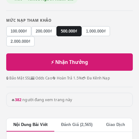
MỨC NẠP THAM KHẢO
100.000₫
200.000₫
500.000₫
1.000.000₫
2.000.000₫
⚡ Nhận Thưởng
🔒 Bảo Mật SSL
🎰 Odds Cao
🔄 Hoàn Trả 1.5%
💳 Đa Kênh Nạp
🔥
382
người đang xem trang này
Nội Dung Bài Viết
Đánh Giá (2,565)
Giao Dịch