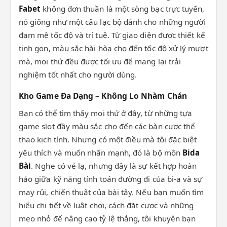
Fabet
không đơn thuần là một sòng bạc trực tuyến,
nó giống như một câu lạc bộ dành cho những người
đam mê tốc độ và trí tuệ. Từ giao diện được thiết kế
tinh gọn, màu sắc hài hòa cho đến tốc độ xử lý mượt
mà, mọi thứ đều được tối ưu để mang lại trải
nghiệm tốt nhất cho người dùng.
Kho Game Đa Dạng – Không Lo Nhàm Chán
Bạn có thể tìm thấy mọi thứ ở đây, từ những tựa
game slot đầy màu sắc cho đến các bàn cược thể
thao kịch tính. Nhưng có một điều mà tôi đặc biệt
yêu thích và muốn nhấn mạnh, đó là bộ môn
Bida
Bài
. Nghe có vẻ lạ, nhưng đây là sự kết hợp hoàn
hảo giữa kỹ năng tính toán đường đi của bi-a và sự
may rủi, chiến thuật của bài tây. Nếu bạn muốn tìm
hiểu chi tiết về luật chơi, cách đặt cược và những
mẹo nhỏ để nâng cao tỷ lệ thắng, tôi khuyên bạn