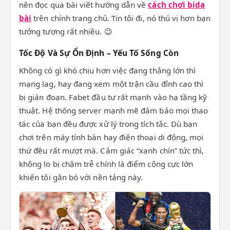
nên đọc qua bài viết hướng dẫn về
cách chơi bida
bài
trên chính trang chủ. Tin tôi đi, nó thú vị hơn bạn
tưởng tượng rất nhiều. 😉
Tốc Độ Và Sự Ổn Định – Yếu Tố Sống Còn
Không có gì khó chịu hơn việc đang thắng lớn thì
mạng lag, hay đang xem một trận cầu đỉnh cao thì
bị gián đoạn. Fabet đầu tư rất mạnh vào hạ tầng kỹ
thuật. Hệ thống server mạnh mẽ đảm bảo mọi thao
tác của bạn đều được xử lý trong tích tắc. Dù bạn
chơi trên máy tính bàn hay điện thoại di động, mọi
thứ đều rất mượt mà. Cảm giác “xanh chín” tức thì,
không lo bị chậm trễ chính là điểm cộng cực lớn
khiến tôi gắn bó với nền tảng này.