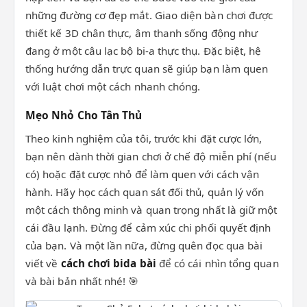
những đường cơ đẹp mắt. Giao diện bàn chơi được
thiết kế 3D chân thực, âm thanh sống động như
đang ở một câu lạc bộ bi-a thực thụ. Đặc biệt, hệ
thống hướng dẫn trực quan sẽ giúp bạn làm quen
với luật chơi một cách nhanh chóng.
Mẹo Nhỏ Cho Tân Thủ
Theo kinh nghiệm của tôi, trước khi đặt cược lớn,
bạn nên dành thời gian chơi ở chế độ miễn phí (nếu
có) hoặc đặt cược nhỏ để làm quen với cách vận
hành. Hãy học cách quan sát đối thủ, quản lý vốn
một cách thông minh và quan trọng nhất là giữ một
cái đầu lạnh. Đừng để cảm xúc chi phối quyết định
của bạn. Và một lần nữa, đừng quên đọc qua bài
viết về
cách chơi bida bài
để có cái nhìn tổng quan
và bài bản nhất nhé! 🎯