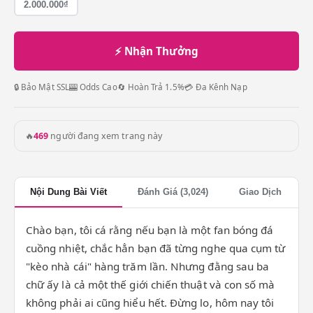
2.000.000₫
⚡ Nhận Thưởng
🔒 Bảo Mật SSL
🎰 Odds Cao
🔄 Hoàn Trả 1.5%
💳 Đa Kênh Nạp
🔥
469
người đang xem trang này
Nội Dung Bài Viết
Đánh Giá (3,024)
Giao Dịch
Chào bạn, tôi cá rằng nếu bạn là một fan bóng đá
cuồng nhiệt, chắc hẳn bạn đã từng nghe qua cụm từ
"kèo nhà cái" hàng trăm lần. Nhưng đằng sau ba
chữ ấy là cả một thế giới chiến thuật và con số mà
không phải ai cũng hiểu hết. Đừng lo, hôm nay tôi