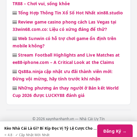
TR88 – Chơi vui, sống khỏe
🎰
Tổng Hợp Thông Tin Xổ Số Hot Nhất xin88.studio
🎰
Review game casino phong cách Las Vegas tại
33win68.com.co: Liệu có xứng đáng để thử?
🎰
Web Sunwin có hỗ trợ chơi game ổn định trên
mobile không?
🎰
Stream Football Highlights and Live Matches at
ee88-iphone.com – A Critical Look at the Claims
🎰
Qs88a.ninja cập nhật ưu đãi thành viên mới:
Đừng vội mừng, hãy tính trước khi nhận
🎰
Những phương án thay người ở Bán kết World
Cup 2026 được LUCKY88 đánh giá
© 2026 xaynhanhanh.vn — Nhà Cái Uy Tín
Contact
·
Chính Sách Giao Dịch
·
Chính Sách Hoàn Trả
·
Chính Sách Bảo
Kèo Nhà Cái Là Gì? Bí Kíp Đọc Vị Tỷ Lệ Cược Cho Người Mới
Đăng Ký →
Mật
·
Điều Khoản Dịch Vụ
·
Tra Cứu Vé
·
Tất Cả Game
·
Sitemap
⭐ 4.8 · ✓ Cập Nhật Mới Nhất