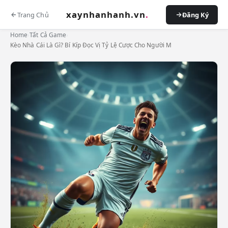
xaynhanhanh.vn
.
Trang Chủ
Đăng Ký
Home
›
Tất Cả Game
›
Kèo Nhà Cái Là Gì? Bí Kíp Đọc Vị Tỷ Lệ Cược Cho Người M