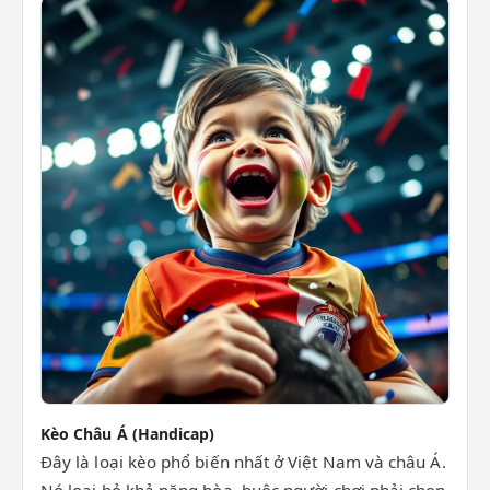
Kèo Châu Á (Handicap)
Đây là loại kèo phổ biến nhất ở Việt Nam và châu Á.