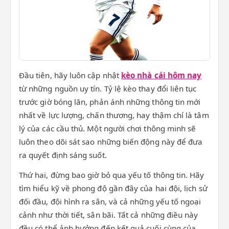
Đầu tiên, hãy luôn cập nhật
kèo nhà cái hôm nay
từ những nguồn uy tín. Tỷ lệ kèo thay đổi liên tục
trước giờ bóng lăn, phản ánh những thông tin mới
nhất về lực lượng, chấn thương, hay thậm chí là tâm
lý của các cầu thủ. Một người chơi thông minh sẽ
luôn theo dõi sát sao những biến động này để đưa
ra quyết định sáng suốt.
Thứ hai, đừng bao giờ bỏ qua yếu tố thông tin. Hãy
tìm hiểu kỹ về phong độ gần đây của hai đội, lịch sử
đối đầu, đội hình ra sân, và cả những yếu tố ngoại
cảnh như thời tiết, sân bãi. Tất cả những điều này
đều có thể ảnh hưởng đến kết quả cuối cùng của