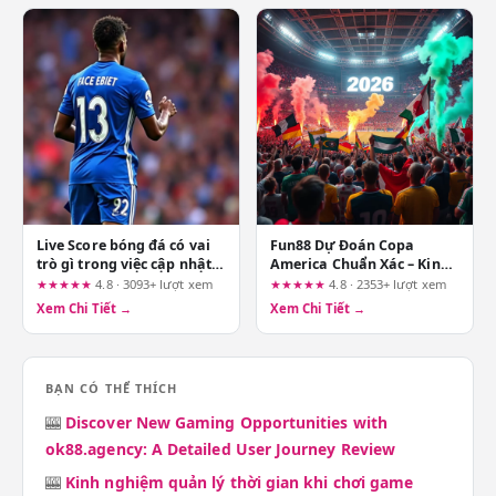
Live Score bóng đá có vai
Fun88 Dự Đoán Copa
trò gì trong việc cập nhật
America Chuẩn Xác – Kinh
diễn biến trận đấu?
Nghiệm Từ Tay Chơi Lão
★★★★★
4.8 · 3093+ lượt xem
★★★★★
4.8 · 2353+ lượt xem
Làng
Xem Chi Tiết →
Xem Chi Tiết →
BẠN CÓ THỂ THÍCH
🎰
Discover New Gaming Opportunities with
ok88.agency: A Detailed User Journey Review
🎰
Kinh nghiệm quản lý thời gian khi chơi game