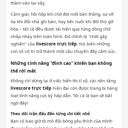
thầm vào tai vậy.
Cảm giác hồi hộp khi chờ đợi một bàn thắng, sự vỡ
òa khi đội nhà ghi bàn, hay tiếc nuối khi đối thủ gỡ
hòa – tất cả đều được tái hiện qua từng dòng chữ
nhấp nháy trên màn hình. Đó chính là "chất gây
nghiện" của
livescore trực tiếp
. Nó biến những
con số vô tri trở thành một câu chuyện đầy cảm xúc.
Những tính năng "đỉnh cao" khiến bạn không
thể rời mắt
Không chỉ dừng lại ở việc hiển thị tỉ số, các nền tảng
livescore trực tiếp
hiện đại còn được trang bị hàng
loạt tính năng cực kỳ hấp dẫn. Tôi cá là bạn sẽ bất
ngờ đấy!
Theo dõi trận đấu đến từng chi tiết nhỏ
Bạn có bao giờ tò mò đội bóng yêu thích của mình