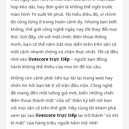
họp kéo dài, hay đơn giản là không thể ngồi trước
màn hình TV suốt 90 phút. Tôi hiểu điều đó, vì chính
tôi cũng từng ở trong hoàn cảnh ấy. Nhưng bạn biết
không, thế giới công nghệ ngày nay đã thay đổi mọi
thứ. Giờ đây, chỉ với một chiếc điện thoại thông
minh, bạn có thể nắm bắt mọi diễn biến trên sân cỏ
một cách nhanh chóng và chân thực nhất. Tất cả đều
nhờ vào
livescore trực tiếp
– người bạn đồng
hành không thể thiếu của mọi tín đồ túc cầu.
Không còn cảnh phải liên tục tải lại trang web hay
nhắn tin hỏi bạn bè tỉ số trận đấu nữa. Công nghệ
đã mang đến một luồng gió mới, biến những chiếc
điện thoại thành một "cửa sổ" thần kỳ kết nối bạn
với mọi sân cỏ trên thế giới. Hãy cùng tôi khám phá
xem tại sao
livescore trực tiếp
lại trở thành "vũ khí
bí mật" của hàng triệu người hâm mộ nhé!