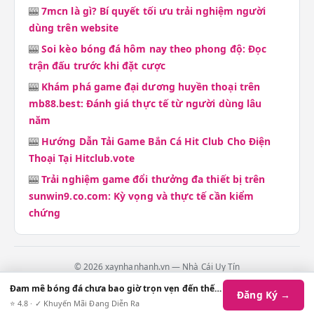
🎰
7mcn là gì? Bí quyết tối ưu trải nghiệm người
dùng trên website
🎰
Soi kèo bóng đá hôm nay theo phong độ: Đọc
trận đấu trước khi đặt cược
🎰
Khám phá game đại dương huyền thoại trên
mb88.best: Đánh giá thực tế từ người dùng lâu
năm
🎰
Hướng Dẫn Tải Game Bắn Cá Hit Club Cho Điện
Thoại Tại Hitclub.vote
🎰
Trải nghiệm game đổi thưởng đa thiết bị trên
sunwin9.co.com: Kỳ vọng và thực tế cần kiểm
chứng
© 2026 xaynhanhanh.vn — Nhà Cái Uy Tín
Contact
·
Chính Sách Giao Dịch
·
Chính Sách Hoàn Trả
·
Chính Sách Bảo
Đam mê bóng đá chưa bao giờ trọn vẹn đến thế với livescore trực tiếp
Đăng Ký →
Mật
·
Điều Khoản Dịch Vụ
·
Tra Cứu Vé
·
Tất Cả Game
·
Sitemap
⭐ 4.8 · ✓ Khuyến Mãi Đang Diễn Ra