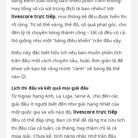
đang kiểm soát bóng bao nhiêu phần trăm không?
Hay tổng số cú sút trúng đích là bao nhiêu? Với
livescore trực tiếp
, mọi thống kê đều được hiển thị
rõ ràng. Từ số thẻ vàng, thẻ đỏ, số quả phạt góc, cho
đến tỷ lệ chuyền bóng thành công – tất cả đều có cả.
Nó giống như một "bảng điều khiển" trận đấu vậy.
Điều này đặc biệt hữu ích nếu bạn muốn phân tích
trận đấu một cách chuyên sâu, hoặc đơn giản là để
khoe với bạn bè rằng mình "rành" về bóng đá thế
nào 😉.
Lịch thi đấu và kết quả mọi giải đấu
Từ Ngoại hạng Anh, La Liga, Serie A, cho đến các
giải đấu ít người biết đến như giải hạng Nhất của
một quốc gia xa xôi nào đó,
livescore trực tiếp
đều có thể đáp ứng. Bạn có thể dễ dàng tra cứu lịch
thi đấu của cả tuần, cả tháng, hay thậm chí là cả
mùa giải. Chưa kể, tính năng nhắc nhở trận đấu