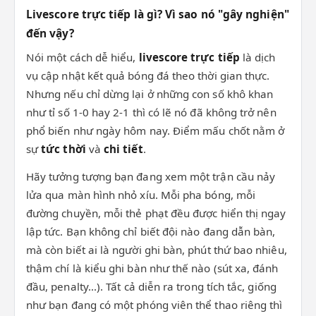
Livescore trực tiếp là gì? Vì sao nó "gây nghiện"
đến vậy?
Nói một cách dễ hiểu,
livescore trực tiếp
là dịch
vụ cập nhật kết quả bóng đá theo thời gian thực.
Nhưng nếu chỉ dừng lại ở những con số khô khan
như tỉ số 1-0 hay 2-1 thì có lẽ nó đã không trở nên
phổ biến như ngày hôm nay. Điểm mấu chốt nằm ở
sự
tức thời
và
chi tiết
.
Hãy tưởng tượng bạn đang xem một trận cầu nảy
lửa qua màn hình nhỏ xíu. Mỗi pha bóng, mỗi
đường chuyền, mỗi thẻ phạt đều được hiển thị ngay
lập tức. Bạn không chỉ biết đội nào đang dẫn bàn,
mà còn biết ai là người ghi bàn, phút thứ bao nhiêu,
thậm chí là kiểu ghi bàn như thế nào (sút xa, đánh
đầu, penalty...). Tất cả diễn ra trong tích tắc, giống
như bạn đang có một phóng viên thể thao riêng thì