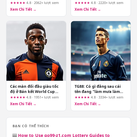
Kỳ: Khi Bóng Đá Không Bao
Nhiều Người Quan Tâm
★★★★★
4.8 · 2062+ lượt xem
★★★★★
4.8 · 2220+ lượt xem
Giờ Nói Trước
Xem Chi Tiết →
Xem Chi Tiết →
Các màn đối đầu giàu tốc
TG88: Có gì đằng sau cái
độ ở Bán kết World Cup
tên đang "làm mưa làm
2026 qua zbet
gió" trong giới công nghệ?
★★★★★
4.8 · 1951+ lượt xem
★★★★★
4.8 · 3334+ lượt xem
🌪️
Xem Chi Tiết →
Xem Chi Tiết →
BẠN CÓ THỂ THÍCH
🎰
How to Use go99-z1.com Lottery Guides to