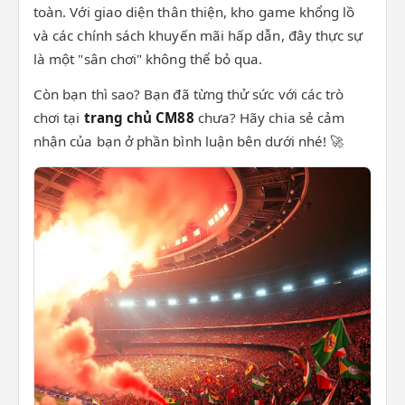
toàn. Với giao diện thân thiện, kho game khổng lồ
và các chính sách khuyến mãi hấp dẫn, đây thực sự
là một "sân chơi" không thể bỏ qua.
Còn bạn thì sao? Bạn đã từng thử sức với các trò
chơi tại
trang chủ CM88
chưa? Hãy chia sẻ cảm
nhận của bạn ở phần bình luận bên dưới nhé! 🚀