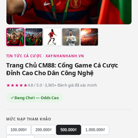
TIN TỨC CÁ CƯỢC · XAYNHANHANH.VN
Trang Chủ CM88: Cổng Game Cá Cược
Đỉnh Cao Cho Dân Công Nghệ
★★★★★
4.8 / 5.0 · 3,365+ đánh giá đã xác minh
Đang Chơi — Odds Cao
MỨC NẠP THAM KHẢO
100.000₫
200.000₫
500.000₫
1.000.000₫