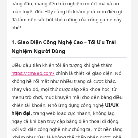
hàng đầu, mang đến trải nghiệm mượt mà và an
toàn tuyệt đối. Hãy cùng tôi khám phá xem điều gì
đã làm nên sức hút khó cưỡng của cổng game này
nhé!
1. Giao Diện Công Nghệ Cao – Tối Ưu Trải
Nghiệm Người Dùng
Điều đầu tiên khiến tôi ấn tượng khi ghé thăm
https://cm88o.com/
chính là thiết kế giao diện. Nó
không hề rối mắt như nhiều trang cá cược khác.
Thay vào đó, mọi thứ được sắp xếp khoa học, từ
menu trò chơi, mục khuyến mãi cho đến bảng điều
khiển tài khoản. Nhờ ứng dụng công nghệ
UI/UX
hiện đại
, trang web load cực nhanh, không lag
ngay cả khi bạn truy cập bằng điện thoại di động.
Đối với dân công nghệ như chúng ta, một nền tảng
"chậm như rùa" là không thể chấp nhận được, phải