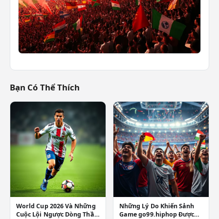
Bạn Có Thể Thích
World Cup 2026 Và Những
Những Lý Do Khiến Sảnh
Cuộc Lội Ngược Dòng Thần
Game go99.hiphop Được