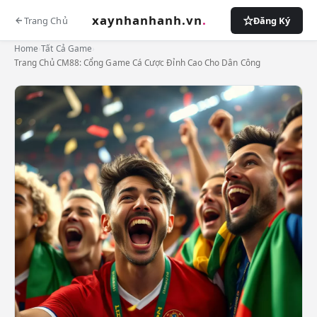
xaynhanhanh.vn
.
Trang Chủ
Đăng Ký
Home
›
Tất Cả Game
›
Trang Chủ CM88: Cổng Game Cá Cược Đỉnh Cao Cho Dân Công