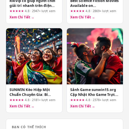
RikVip có giúp người chơi
Best Science Fiction Movies
giải trí nhanh trên điện
Available on
thoại?
Phimhayok.co: A UX
★★★★★
4.8 · 2947+ lượt xem
★★★★★
4.8 · 2869+ lượt xem
Reality Check
Xem Chi Tiết →
Xem Chi Tiết →
SUNWIN Kèo Hiệp Một
Sảnh Game sunwin15.org
Chuẩn Chuyên Gia: Bí
Cập Nhật Kho Game Trực
Quyết Chinh Phục Cửa
Tuyến Mỗi Ngày
★★★★★
4.8 · 2181+ lượt xem
★★★★★
4.8 · 2378+ lượt xem
Thắng Ngay Đầu Trận
Xem Chi Tiết →
Xem Chi Tiết →
BẠN CÓ THỂ THÍCH