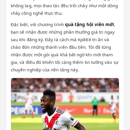
không lag, mọi thao tác đều trôi chảy như một dòng
chảy công nghệ thực thụ.
Đặc biệt, với chương trình
quà tặng hội viên mới
,
bạn sẽ nhận được những phần thưởng giá trị ngay
sau khi đăng ký. Đây là cách mà Kp888 tri ân và
chào đón những thành viên đầu tiên. Tôi đã từng
nhận được một gói quà khá bất ngờ khi mới tham
gia, và điều đó khiến tôi càng thêm tin tưởng vào sự
chuyên nghiệp của nền tảng này.