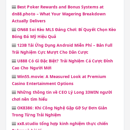
🎰
Best Poker Rewards and Bonus Systems at
dn88.photo – What Your Wagering Breakdown
Actually Delivers
🎰
ON68 Soi Kèo MLS Đáng Chơi: Bí Quyết Chọn Kèo
Bóng Đá Mỹ Hiệu Quả
🎰
123B Tải Ứng Dụng Android Miễn Phí – Bản Full
Trải Nghiệm Cực Mượt Cho Dân Cược
🎰
U888 Có Gì Đặc Biệt? Trải Nghiệm Cá Cược Đỉnh
Cao Cho Người Mới
🎰
Win55.movie: A Measured Look at Premium
Casino Entertainment Options
🎰
Những thông tin về CEO Lý Long 33WIN người
chơi nên tìm hiểu
🎰
OK8386: Khi Công Nghệ Gặp Gỡ Sự Đơn Giản
Trong Từng Trải Nghiệm
🎰
xx8.studio tổng hợp kinh nghiệm thực chiến