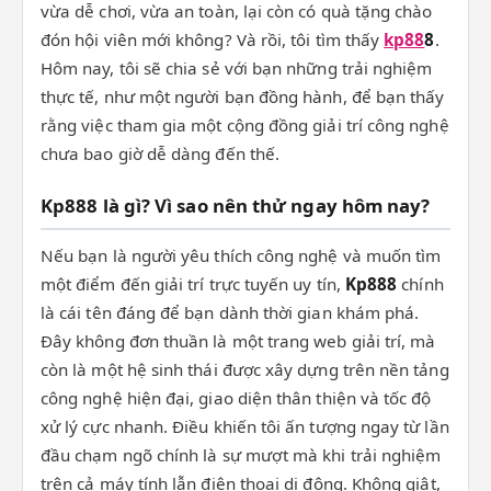
vừa dễ chơi, vừa an toàn, lại còn có quà tặng chào
đón hội viên mới không? Và rồi, tôi tìm thấy
kp88
8
.
Hôm nay, tôi sẽ chia sẻ với bạn những trải nghiệm
thực tế, như một người bạn đồng hành, để bạn thấy
rằng việc tham gia một cộng đồng giải trí công nghệ
chưa bao giờ dễ dàng đến thế.
Kp888 là gì? Vì sao nên thử ngay hôm nay?
Nếu bạn là người yêu thích công nghệ và muốn tìm
một điểm đến giải trí trực tuyến uy tín,
Kp888
chính
là cái tên đáng để bạn dành thời gian khám phá.
Đây không đơn thuần là một trang web giải trí, mà
còn là một hệ sinh thái được xây dựng trên nền tảng
công nghệ hiện đại, giao diện thân thiện và tốc độ
xử lý cực nhanh. Điều khiến tôi ấn tượng ngay từ lần
đầu chạm ngõ chính là sự mượt mà khi trải nghiệm
trên cả máy tính lẫn điện thoại di động. Không giật,