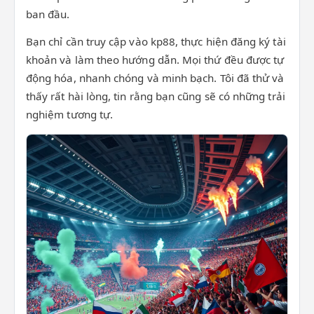
ban đầu.
Bạn chỉ cần truy cập vào kp88, thực hiện đăng ký tài
khoản và làm theo hướng dẫn. Mọi thứ đều được tự
động hóa, nhanh chóng và minh bạch. Tôi đã thử và
thấy rất hài lòng, tin rằng bạn cũng sẽ có những trải
nghiệm tương tự.