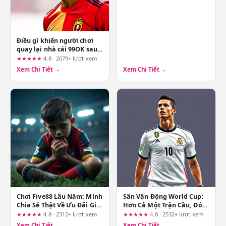
Việt
Điều gì khiến người chơi
quay lại nhà cái 99OK sau
nhiều ngày trải nghiệm?
★★★★★
4.8 · 2079+ lượt xem
Xem Chi Tiết →
Xem Chi Tiết →
Chơi Five88 Lâu Năm: Mình
Sân Vận Động World Cup:
Chia Sẻ Thật Về Ưu Đãi Giới
Hơn Cả Một Trận Cầu, Đó
Thiệu Bạn Bè Và Những
Là Cả Một Di Sản
★★★★★
4.8 · 2312+ lượt xem
★★★★★
4.8 · 2532+ lượt xem
Điều Cần Biết
Xem Chi Tiết →
Xem Chi Tiết →