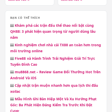
BẠN CÓ THỂ THÍCH
🎰
Khám phá các trận đấu thể thao nổi bật cùng
QH88: 3 phát hiện quan trọng từ người dùng lâu
năm
🎰
Kinh nghiệm chơi nhà cái TX88 an toàn hơn trong
môi trường online
🎰
Five88 và Hành Trình Trải Nghiệm Giải Trí Trực
Tuyến Đỉnh Cao
🎰
mu8868.net – Review Game Đổi Thưởng Hot Trên
Android Và iOS
🎰
Cập nhật trận muộn nhanh hơn qua lịch thi đấu
xoilac
🎰
Mẫu Hình Ghi Bàn Hiệp Một Và Xu Hướng Phạt
Góc: Ba Phát Hiện Đáng Kiểm Tra Trước Khi Đặt
Cược