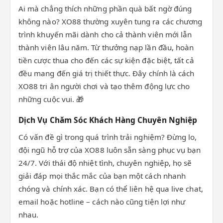
Ai mà chẳng thích những phần quà bất ngờ đúng
không nào? XO88 thường xuyên tung ra các chương
trình khuyến mãi dành cho cả thành viên mới lẫn
thành viên lâu năm. Từ thưởng nạp lần đầu, hoàn
tiền cược thua cho đến các sự kiện đặc biệt, tất cả
đều mang đến giá trị thiết thực. Đây chính là cách
XO88 tri ân người chơi và tạo thêm động lực cho
những cuộc vui. 🎁
Dịch Vụ Chăm Sóc Khách Hàng Chuyên Nghiệp
Có vấn đề gì trong quá trình trải nghiệm? Đừng lo,
đội ngũ hỗ trợ của XO88 luôn sẵn sàng phục vụ bạn
24/7. Với thái độ nhiệt tình, chuyên nghiệp, họ sẽ
giải đáp mọi thắc mắc của bạn một cách nhanh
chóng và chính xác. Bạn có thể liên hệ qua live chat,
email hoặc hotline – cách nào cũng tiện lợi như
nhau.