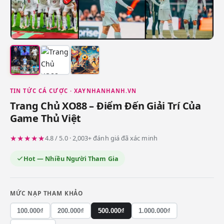
TIN TỨC CÁ CƯỢC · XAYNHANHANH.VN
Trang Chủ XO88 – Điểm Đến Giải Trí Của
Game Thủ Việt
★★★★★
4.8 / 5.0 · 2,003+ đánh giá đã xác minh
Hot — Nhiều Người Tham Gia
MỨC NẠP THAM KHẢO
100.000₫
200.000₫
500.000₫
1.000.000₫