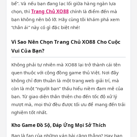
bể”. Và nếu bạn đang lạc lối giữa hàng ngàn lựa
chọn, thì
Trang Chủ XO88
chính là điểm đến mà
bạn không nên bỏ lỡ. Hãy cùng tôi khám phá xem
“chân ái” này có gì đặc biệt nhé!
Vì Sao Nên Chọn Trang Chủ XO88 Cho Cuộc
Vui Của Bạn?
Không phải tự nhiên mà XO88 lại trở thành cái tên
quen thuộc với cộng đồng game thủ Việt. Nơi đây
không chỉ đơn thuần là một trang web giải trí, mà
còn là một “người bạn” thấu hiểu niềm đam mê của
bạn. Từ giao diện thân thiện cho đến tốc độ xử lý
mượt mà, mọi thứ đều được tối ưu để mang đến trải
nghiệm tốt nhất.
Kho Game Đồ Sộ, Đáp Ứng Mọi Sở Thích
Bạn là fan của những ván bài căng thẳng? Hay bạn