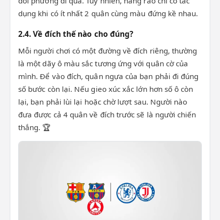
đối phương đi qua. Tuy nhiên, hàng rào chỉ có tác
dụng khi có ít nhất 2 quân cùng màu đứng kề nhau.
2.4. Về đích thế nào cho đúng?
Mỗi người chơi có một đường về đích riêng, thường
là một dãy ô màu sắc tương ứng với quân cờ của
mình. Để vào đích, quân ngựa của bạn phải đi đúng
số bước còn lại. Nếu gieo xúc xắc lớn hơn số ô còn
lại, bạn phải lùi lại hoặc chờ lượt sau. Người nào
đưa được cả 4 quân về đích trước sẽ là người chiến
thắng. 🏆