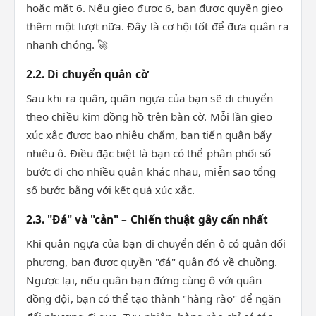
hoặc mặt 6. Nếu gieo được 6, bạn được quyền gieo
thêm một lượt nữa. Đây là cơ hội tốt để đưa quân ra
nhanh chóng. 🚀
2.2. Di chuyển quân cờ
Sau khi ra quân, quân ngựa của bạn sẽ di chuyển
theo chiều kim đồng hồ trên bàn cờ. Mỗi lần gieo
xúc xắc được bao nhiêu chấm, bạn tiến quân bấy
nhiêu ô. Điều đặc biệt là bạn có thể phân phối số
bước đi cho nhiều quân khác nhau, miễn sao tổng
số bước bằng với kết quả xúc xắc.
2.3. "Đá" và "cản" – Chiến thuật gây cấn nhất
Khi quân ngựa của bạn di chuyển đến ô có quân đối
phương, bạn được quyền "đá" quân đó về chuồng.
Ngược lại, nếu quân bạn đứng cùng ô với quân
đồng đội, bạn có thể tạo thành "hàng rào" để ngăn