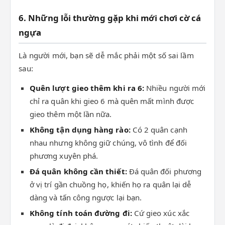
6. Những lỗi thường gặp khi mới chơi cờ cá
ngựa
Là người mới, bạn sẽ dễ mắc phải một số sai lầm
sau:
Quên lượt gieo thêm khi ra 6:
Nhiều người mới
chỉ ra quân khi gieo 6 mà quên mất mình được
gieo thêm một lần nữa.
Không tận dụng hàng rào:
Có 2 quân cạnh
nhau nhưng không giữ chúng, vô tình để đối
phương xuyên phá.
Đá quân không cần thiết:
Đá quân đối phương
ở vị trí gần chuồng họ, khiến họ ra quân lại dễ
dàng và tấn công ngược lại bạn.
Không tính toán đường đi:
Cứ gieo xúc xắc