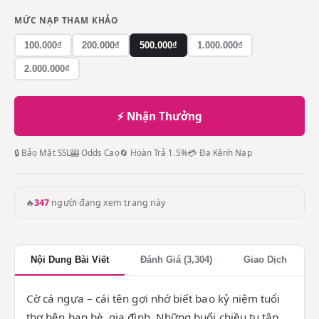
MỨC NẠP THAM KHẢO
100.000₫
200.000₫
500.000₫
1.000.000₫
2.000.000₫
⚡ Nhận Thưởng
🔒 Bảo Mật SSL
🎰 Odds Cao
🔄 Hoàn Trả 1.5%
💳 Đa Kênh Nạp
🔥
347
người đang xem trang này
Nội Dung Bài Viết
Đánh Giá (3,304)
Giao Dịch
Cờ cá ngựa – cái tên gợi nhớ biết bao kỷ niệm tuổi
thơ bên bạn bè, gia đình. Những buổi chiều tụ tập