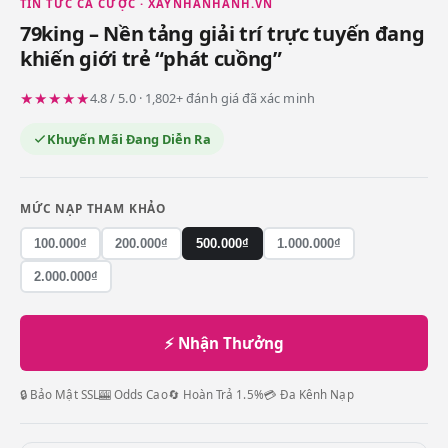
TIN TỨC CÁ CƯỢC · XAYNHANHANH.VN
79king – Nền tảng giải trí trực tuyến đang
khiến giới trẻ “phát cuồng”
★★★★★
4.8 / 5.0 · 1,802+ đánh giá đã xác minh
Khuyến Mãi Đang Diễn Ra
MỨC NẠP THAM KHẢO
100.000₫
200.000₫
500.000₫
1.000.000₫
2.000.000₫
⚡ Nhận Thưởng
🔒 Bảo Mật SSL
🎰 Odds Cao
🔄 Hoàn Trả 1.5%
💳 Đa Kênh Nạp