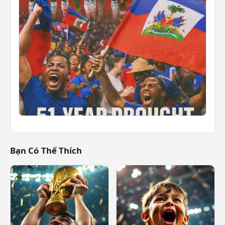
Bạn Có Thể Thích