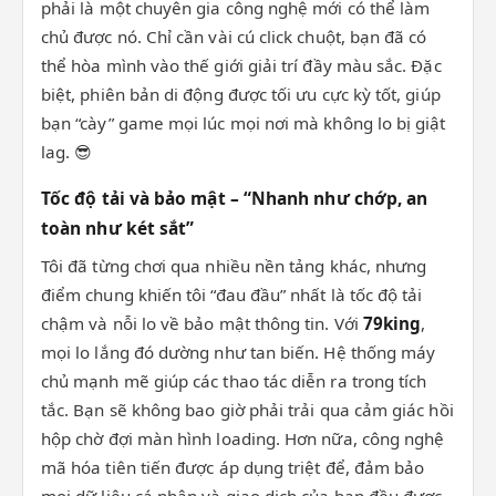
phải là một chuyên gia công nghệ mới có thể làm
chủ được nó. Chỉ cần vài cú click chuột, bạn đã có
thể hòa mình vào thế giới giải trí đầy màu sắc. Đặc
biệt, phiên bản di động được tối ưu cực kỳ tốt, giúp
bạn “cày” game mọi lúc mọi nơi mà không lo bị giật
lag. 😎
Tốc độ tải và bảo mật – “Nhanh như chớp, an
toàn như két sắt”
Tôi đã từng chơi qua nhiều nền tảng khác, nhưng
điểm chung khiến tôi “đau đầu” nhất là tốc độ tải
chậm và nỗi lo về bảo mật thông tin. Với
79king
,
mọi lo lắng đó dường như tan biến. Hệ thống máy
chủ mạnh mẽ giúp các thao tác diễn ra trong tích
tắc. Bạn sẽ không bao giờ phải trải qua cảm giác hồi
hộp chờ đợi màn hình loading. Hơn nữa, công nghệ
mã hóa tiên tiến được áp dụng triệt để, đảm bảo