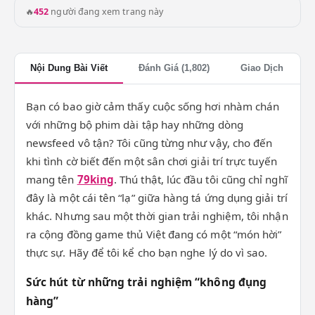
🔥
452
người đang xem trang này
Nội Dung Bài Viết
Đánh Giá (1,802)
Giao Dịch
Bạn có bao giờ cảm thấy cuộc sống hơi nhàm chán
với những bộ phim dài tập hay những dòng
newsfeed vô tận? Tôi cũng từng như vậy, cho đến
khi tình cờ biết đến một sân chơi giải trí trực tuyến
mang tên
79king
. Thú thật, lúc đầu tôi cũng chỉ nghĩ
đây là một cái tên “lạ” giữa hàng tá ứng dụng giải trí
khác. Nhưng sau một thời gian trải nghiệm, tôi nhận
ra cộng đồng game thủ Việt đang có một “món hời”
thực sự. Hãy để tôi kể cho bạn nghe lý do vì sao.
Sức hút từ những trải nghiệm “không đụng
hàng”