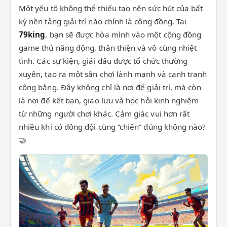
Một yếu tố không thể thiếu tạo nên sức hút của bất
kỳ nền tảng giải trí nào chính là cộng đồng. Tại
79king
, bạn sẽ được hòa mình vào một cộng đồng
game thủ năng động, thân thiện và vô cùng nhiệt
tình. Các sự kiện, giải đấu được tổ chức thường
xuyên, tạo ra một sân chơi lành mạnh và cạnh tranh
công bằng. Đây không chỉ là nơi để giải trí, mà còn
là nơi để kết bạn, giao lưu và học hỏi kinh nghiệm
từ những người chơi khác. Cảm giác vui hơn rất
nhiều khi có đồng đội cùng “chiến” đúng không nào?
🤝