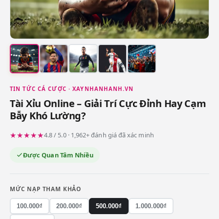
TIN TỨC CÁ CƯỢC · XAYNHANHANH.VN
Tài Xỉu Online – Giải Trí Cực Đỉnh Hay Cạm
Bẫy Khó Lường?
★★★★★
4.8 / 5.0 · 1,962+ đánh giá đã xác minh
Được Quan Tâm Nhiều
MỨC NẠP THAM KHẢO
100.000₫
200.000₫
500.000₫
1.000.000₫