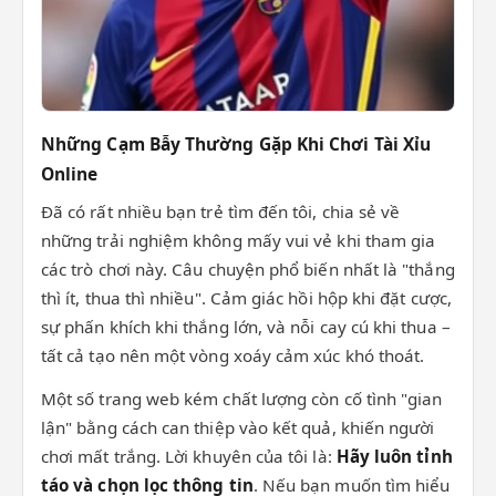
Những Cạm Bẫy Thường Gặp Khi Chơi Tài Xỉu
Online
Đã có rất nhiều bạn trẻ tìm đến tôi, chia sẻ về
những trải nghiệm không mấy vui vẻ khi tham gia
các trò chơi này. Câu chuyện phổ biến nhất là "thắng
thì ít, thua thì nhiều". Cảm giác hồi hộp khi đặt cược,
sự phấn khích khi thắng lớn, và nỗi cay cú khi thua –
tất cả tạo nên một vòng xoáy cảm xúc khó thoát.
Một số trang web kém chất lượng còn cố tình "gian
lận" bằng cách can thiệp vào kết quả, khiến người
chơi mất trắng. Lời khuyên của tôi là:
Hãy luôn tỉnh
táo và chọn lọc thông tin
. Nếu bạn muốn tìm hiểu