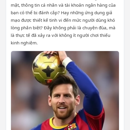
mật, thông tin cá nhân và tài khoản ngân hàng của
bạn có thể bị đánh cắp? Hay những ứng dụng giả
mạo được thiết kế tinh vi đến mức người dùng khó
lòng phân biệt? Đây không phải là chuyện đùa, mà
là thực tế đã xảy ra với không ít người chơi thiếu
kinh nghiệm.