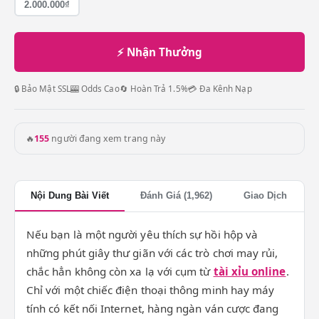
2.000.000₫
⚡ Nhận Thưởng
🔒 Bảo Mật SSL
🎰 Odds Cao
🔄 Hoàn Trả 1.5%
💳 Đa Kênh Nạp
🔥
155
người đang xem trang này
Nội Dung Bài Viết
Đánh Giá (1,962)
Giao Dịch
Nếu bạn là một người yêu thích sự hồi hộp và
những phút giây thư giãn với các trò chơi may rủi,
chắc hẳn không còn xa lạ với cụm từ
tài xỉu online
.
Chỉ với một chiếc điện thoại thông minh hay máy
tính có kết nối Internet, hàng ngàn ván cược đang