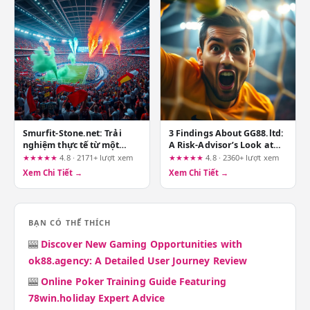
Smurfit-Stone.net: Trải
3 Findings About GG88.ltd:
nghiệm thực tế từ một
A Risk-Advisor’s Look at
người dùng khó tính – Có
Who Should Play and Who
★★★★★
4.8 · 2171+ lượt xem
★★★★★
4.8 · 2360+ lượt xem
đáng để thử?
Should Walk Away
Xem Chi Tiết →
Xem Chi Tiết →
BẠN CÓ THỂ THÍCH
🎰
Discover New Gaming Opportunities with
ok88.agency: A Detailed User Journey Review
🎰
Online Poker Training Guide Featuring
78win.holiday Expert Advice