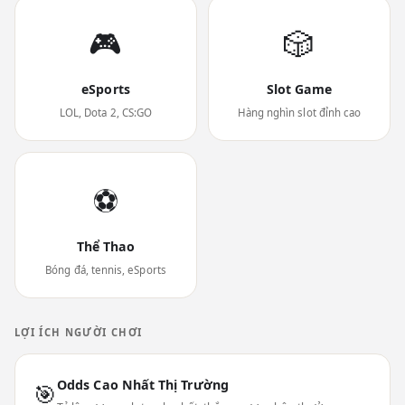
🎮
🎲
eSports
Slot Game
LOL, Dota 2, CS:GO
Hàng nghìn slot đỉnh cao
⚽
Thể Thao
Bóng đá, tennis, eSports
LỢI ÍCH NGƯỜI CHƠI
Odds Cao Nhất Thị Trường
🎯