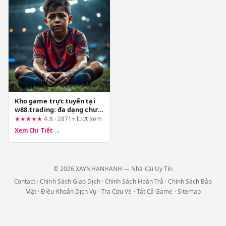
Kho game trực tuyến tại
w88.trading: đa dạng chưa
hẳn là yếu tố quyết định
★★★★★
4.8 · 2871+ lượt xem
nếu bạn bỏ qua các bước
Xem Chi Tiết →
kiểm tra
© 2026 XAYNHANHANH — Nhà Cái Uy Tín
Contact
·
Chính Sách Giao Dịch
·
Chính Sách Hoàn Trả
·
Chính Sách Bảo
Mật
·
Điều Khoản Dịch Vụ
·
Tra Cứu Vé
·
Tất Cả Game
·
Sitemap