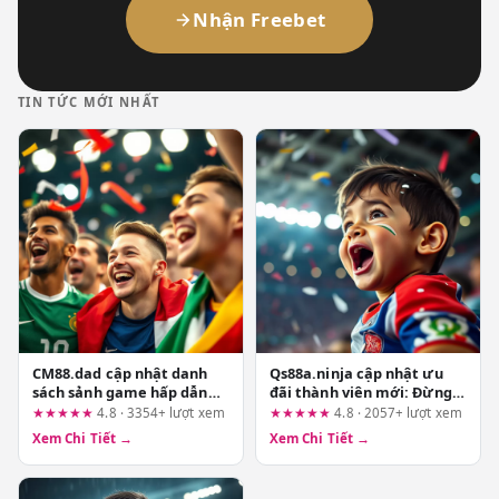
Nhận Freebet
TIN TỨC MỚI NHẤT
CM88.dad cập nhật danh
Qs88a.ninja cập nhật ưu
sách sảnh game hấp dẫn
đãi thành viên mới: Đừng
nhất: Điều thực sự cần
vội mừng, hãy tính trước
★★★★★
4.8 · 3354+ lượt xem
★★★★★
4.8 · 2057+ lượt xem
kiểm tra trước khi nạp vốn
khi nhận
Xem Chi Tiết →
Xem Chi Tiết →