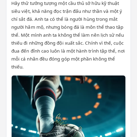
Hãy thử tưởng tượng một cầu thủ sở hữu kỹ thuật
siêu việt, khả năng đọc trận đấu như thần và một ý
chí sắt đá. Anh ta có thể là người hùng trong mắt
người hâm mộ, nhưng bóng đá là môn thể thao tập
thể. Một mình anh ta không thể làm nên lịch sử nếu
thiếu đi những đồng đội xuất sắc. Chính vì thế, cuộc
đua đến đỉnh cao luôn là một hành trình tập thể, nơi
mỗi cá nhân đều đóng góp một phần không thể
thiếu.