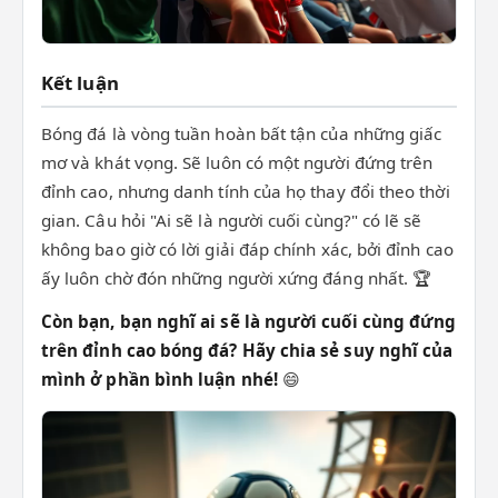
Kết luận
Bóng đá là vòng tuần hoàn bất tận của những giấc
mơ và khát vọng. Sẽ luôn có một người đứng trên
đỉnh cao, nhưng danh tính của họ thay đổi theo thời
gian. Câu hỏi "Ai sẽ là người cuối cùng?" có lẽ sẽ
không bao giờ có lời giải đáp chính xác, bởi đỉnh cao
ấy luôn chờ đón những người xứng đáng nhất. 🏆
Còn bạn, bạn nghĩ ai sẽ là người cuối cùng đứng
trên đỉnh cao bóng đá? Hãy chia sẻ suy nghĩ của
mình ở phần bình luận nhé!
😄