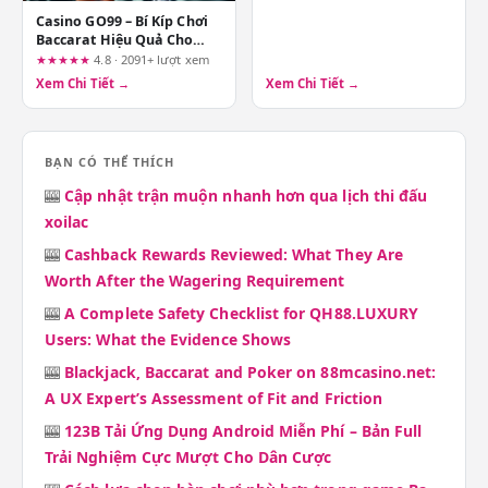
Casino GO99 – Bí Kíp Chơi
Baccarat Hiệu Quả Cho
Người Mới
★★★★★
4.8 · 2091+ lượt xem
Xem Chi Tiết →
Xem Chi Tiết →
BẠN CÓ THỂ THÍCH
🎰
Cập nhật trận muộn nhanh hơn qua lịch thi đấu
xoilac
🎰
Cashback Rewards Reviewed: What They Are
Worth After the Wagering Requirement
🎰
A Complete Safety Checklist for QH88.LUXURY
Users: What the Evidence Shows
🎰
Blackjack, Baccarat and Poker on 88mcasino.net:
A UX Expert’s Assessment of Fit and Friction
🎰
123B Tải Ứng Dụng Android Miễn Phí – Bản Full
Trải Nghiệm Cực Mượt Cho Dân Cược