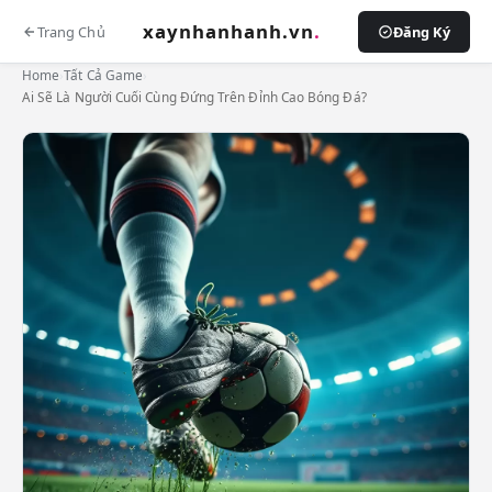
xaynhanhanh.vn
.
Trang Chủ
Đăng Ký
Home
›
Tất Cả Game
›
Ai Sẽ Là Người Cuối Cùng Đứng Trên Đỉnh Cao Bóng Đá?