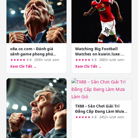
o8a.co.com – Đánh giá
Watching Big Football
sảnh game phong phú
Matches on kuwin.luxe:
dưới góc nhìn quản trị vốn
What the Promises
★★★★★
4.8 · 2930+ lượt xem
★★★★★
4.8 · 2683+ lượt xem
Actually Mean
Xem Chi Tiết →
Xem Chi Tiết →
TX88 – Sân Chơi Giải Trí
Đẳng Cấp Đang Làm Mưa
Làm Gió
★★★★★
4.8 · 2452+ lượt xem