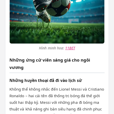
Hình minh hoạ:
11BET
Những ứng cử viên sáng giá cho ngôi
vương
Những huyền thoại đã đi vào lịch sử
Không thể không nhắc đến Lionel Messi và Cristiano
Ronaldo – hai cái tên đã thống trị bóng đá thế giới
suốt hai thập kỷ. Messi với những pha đi bóng ma
thuật và khả năng ghi bàn siêu hạng đã chinh phục