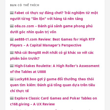
BẠN CÓ THỂ THÍCH
🎰
Fabet có thực sự đáng chơi? Trải nghiệm từ một
người từng "lăn lộn" với hàng tá nền tảng
🎰
o8a.co.com – Đánh giá sảnh game phong phú
dưới góc nhìn quản trị vốn
🎰
ae888-t1.com Review: Best Games for High RTP
Players – A Capital Manager’s Perspective
🎰
Nhà cái Bong88 mới nhất có gì khác so với các
phiên bản trước?
🎰
High-Stakes Roulette: A High Roller’s Assessment
of the Tables at U888
🎰
Lucky88.boo gợi ý game đổi thưởng theo thói
quen tìm kiếm: Đánh giá tổng quan dựa trên tiêu
chí thực tế
🎰
Explore Classic Card Games and Poker Tables on
c168.giving – A UX Review