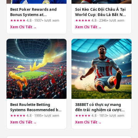
Best Poker Rewards and
Soi Kèo Các Đội Châu Á Tại
Bonus Systems at
World Cup: Đâu Là Bất Ngờ
xx8899.net – A Smarter
Lớn Nhất?
★★★★★
4.8 · 1937+ lượt xem
★★★★★
4.8 · 2346+ lượt xem
Way to Evaluate
Xem Chi Tiết →
Xem Chi Tiết →
Promotions
Best Roulette Betting
388BET có thực sự mang
Systems Recommended by
đến trải nghiệm cá cược
uy8888c.com: A Risk
đỉnh cao? Review chi tiết từ
★★★★★
4.8 · 1995+ lượt xem
★★★★★
4.8 · 1813+ lượt xem
Manager’s Verification
A đến Z
Xem Chi Tiết →
Xem Chi Tiết →
Review