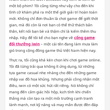
một bộ phim? Tôi cũng từng như vậy cho đến khi
tình cờ khám phá ra một thế giới giải trí hoàn toàn
mới. Không chỉ đơn thuần là chơi game để giết thời
gian, mà đó còn là nơi bạn có thể thử thách bản
thân, kết nối bạn bè và thậm chí là kiếm thêm thu
nhập. Hãy để tôi kể cho bạn nghe về
cổng game
đổi thưởng iwin
– một cái tên đang làm mưa làm
gió trong cộng đồng game thủ Việt Nam hiện nay.
Thực ra, tôi cũng khá kén chọn khi chơi game online.
Tôi đã từng trải qua không ít ứng dụng, từ những
tựa game casual nhẹ nhàng cho đến những game
nhập vai đồ họa khủng. Nhưng phải công nhận một
điều, iwin có một sức hút rất riêng. Nó không chỉ
mang đến cảm giác hồi hộp, kịch tính khi chiến
thắng mà còn tạo ra một môi trường cạnh tranh
lành mạnh, nơi kỹ năng và may mắn được đền đáp