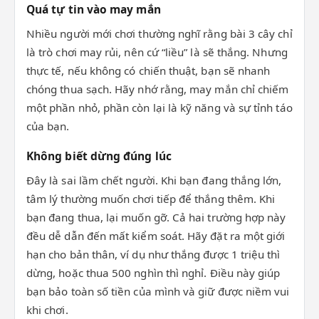
Quá tự tin vào may mắn
Nhiều người mới chơi thường nghĩ rằng bài 3 cây chỉ
là trò chơi may rủi, nên cứ “liều” là sẽ thắng. Nhưng
thực tế, nếu không có chiến thuật, bạn sẽ nhanh
chóng thua sạch. Hãy nhớ rằng, may mắn chỉ chiếm
một phần nhỏ, phần còn lại là kỹ năng và sự tỉnh táo
của bạn.
Không biết dừng đúng lúc
Đây là sai lầm chết người. Khi bạn đang thắng lớn,
tâm lý thường muốn chơi tiếp để thắng thêm. Khi
bạn đang thua, lại muốn gỡ. Cả hai trường hợp này
đều dễ dẫn đến mất kiểm soát. Hãy đặt ra một giới
hạn cho bản thân, ví dụ như thắng được 1 triệu thì
dừng, hoặc thua 500 nghìn thì nghỉ. Điều này giúp
bạn bảo toàn số tiền của mình và giữ được niềm vui
khi chơi.