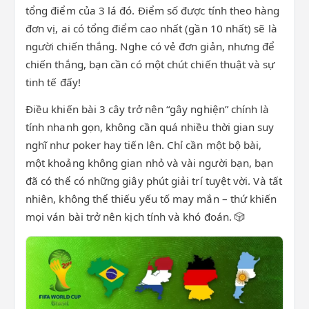
tổng điểm của 3 lá đó. Điểm số được tính theo hàng
đơn vị, ai có tổng điểm cao nhất (gần 10 nhất) sẽ là
người chiến thắng. Nghe có vẻ đơn giản, nhưng để
chiến thắng, bạn cần có một chút chiến thuật và sự
tinh tế đấy!
Điều khiến bài 3 cây trở nên “gây nghiện” chính là
tính nhanh gọn, không cần quá nhiều thời gian suy
nghĩ như poker hay tiến lên. Chỉ cần một bộ bài,
một khoảng không gian nhỏ và vài người bạn, bạn
đã có thể có những giây phút giải trí tuyệt vời. Và tất
nhiên, không thể thiếu yếu tố may mắn – thứ khiến
mọi ván bài trở nên kịch tính và khó đoán. 🎲