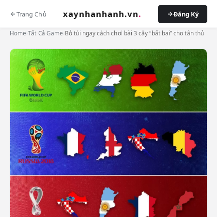
xaynhanhanh.vn
.
Trang Chủ
Đăng Ký
Home
›
Tất Cả Game
›
Bỏ túi ngay cách chơi bài 3 cây “bất bại” cho tân thủ