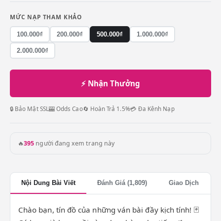
MỨC NẠP THAM KHẢO
100.000₫
200.000₫
500.000₫
1.000.000₫
2.000.000₫
⚡ Nhận Thưởng
🔒 Bảo Mật SSL
🎰 Odds Cao
🔄 Hoàn Trả 1.5%
💳 Đa Kênh Nạp
🔥
395
người đang xem trang này
Nội Dung Bài Viết
Đánh Giá (1,809)
Giao Dịch
Chào bạn, tín đồ của những ván bài đầy kịch tính! 🃏