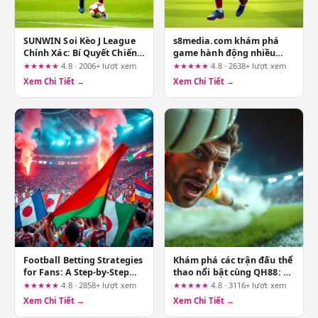
SUNWIN Soi Kèo J League
s8media.com khám phá
Chính Xác: Bí Quyết Chiến
game hành động nhiều
Thắng Từ Chuyên Gia
người chơi: Sân chơi đỉnh
★★★★★
4.8 · 2006+ lượt xem
★★★★★
4.8 · 2638+ lượt xem
cao cho dân cược thực thụ
Xem Chi Tiết →
Xem Chi Tiết →
Football Betting Strategies
Khám phá các trận đấu thể
for Fans: A Step-by-Step
thao nổi bật cùng QH88: 3
Guide for Beginners on
phát hiện quan trọng từ
★★★★★
4.8 · 2858+ lượt xem
★★★★★
4.8 · 3116+ lượt xem
sunwin99.co.com
người dùng lâu năm
Xem Chi Tiết →
Xem Chi Tiết →