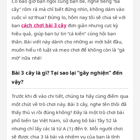
Có bao giờ bạn ngồi cùng bạn bè, nghe tiếng “ba
cây” rôm rả mà chỉ biết đứng nhìn, không dám vào
cuộc vì sợ thua? Đừng lo, hôm nay tôi sẽ chia sẻ với
bạn
cách chơi bài 3 cây
đơn giản nhưng cực kỳ
hiệu quả, giúp bạn tự tin “cá kiến” cùng hội bạn
thân. Bài viết này dành cho những ai mới bắt đầu,
muốn hiểu rõ luật và mẹo chơi để không còn là “gà
mờ” nữa nhé!
Bài 3 cây là gì? Tại sao lại “gây nghiện” đến
vậy?
Trước khi đi vào chi tiết, chúng ta hãy cùng điểm qua
một chút về trò chơi này. Bài 3 cây, nghe tên thôi đã
thấy thú vị rồi đúng không? Đây là một trò chơi bài
phổ biến tại Việt Nam, sử dụng bộ bài Tây 52 lá
nhưng chỉ lấy các lá từ A (1) đến 9. Mỗi người chơi
sẽ được chia 3 lá bài và nhiệm vụ của bạn là tính