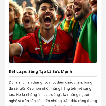
Kết Luận: Sáng Tạo Là Sức Mạnh
Dù là ai chiến thắng, có một điều chắc chắn: bóng
đá sẽ luôn đẹp hơn nhờ những hàng tiền vệ sáng
tạo. Họ là những "nhạc trưởng", là những người
nghệ sĩ trên sân cỏ, biến những trận đấu căng thẳng