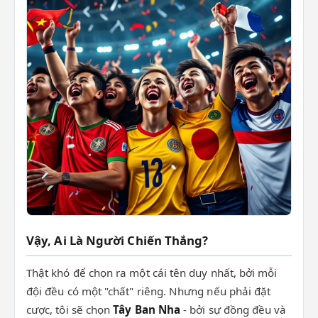
Vậy, Ai Là Người Chiến Thắng?
Thật khó để chọn ra một cái tên duy nhất, bởi mỗi
đội đều có một "chất" riêng. Nhưng nếu phải đặt
cược, tôi sẽ chọn
Tây Ban Nha
- bởi sự đồng đều và