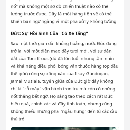
nổ" mà không một sơ đồ chiến thuật nào có thể
lường trước được. Đây là một hàng tiền vệ có thể
khiến bạn ngỡ ngàng vì một pha xử lý không tưởng.
Đức: Sự Hồi Sinh Của "Cỗ Xe Tăng"
Sau một thời gian dài khủng hoảng, nước Đức đang
trở lại với một diện mạo đầy tươi mới. Với sự dẫn
dắt của Toni Kroos (dù đã lớn tuổi nhưng tầm nhìn
và khả năng điều phối bóng vẫn thuộc hàng top đầu
thế giới) cùng sự xông xáo của Ilkay Gündogan,
Jamal Musiala, tuyến giữa của Đức giờ đây không
chỉ là "cỗ máy" vận hành trơn tru mà còn có những
nốt thăng bất ngờ. Họ sáng tạo theo cách rất Đức:
hiệu quả, chính xác và đầy tính toán, nhưng cũng
không thiếu những pha "ngẫu hứng" đến từ các cầu
thủ trẻ.