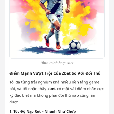
Hình minh hoạ: zbet
Điểm Mạnh Vượt Trội Của Zbet So Với Đối Thủ
Tôi đã từng trải nghiệm khá nhiều nền tảng game
bài, và tôi nhận thấy
zbet
có một vài điểm nhấn cực
kỳ đặc biệt mà không phải đối thủ nào cũng làm
được.
1. Tốc Độ Nạp Rút – Nhanh Như Chớp