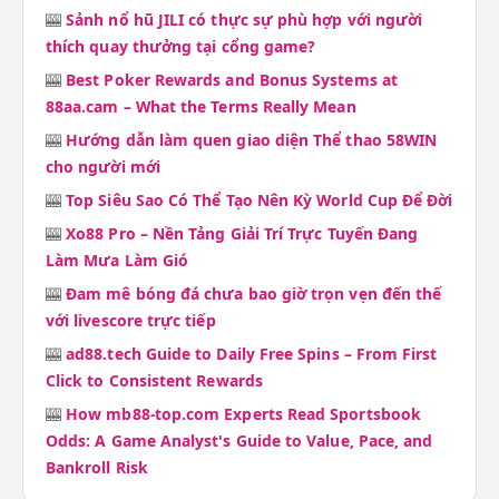
🎰
Sảnh nổ hũ JILI có thực sự phù hợp với người
thích quay thưởng tại cổng game?
🎰
Best Poker Rewards and Bonus Systems at
88aa.cam – What the Terms Really Mean
🎰
Hướng dẫn làm quen giao diện Thể thao 58WIN
cho người mới
🎰
Top Siêu Sao Có Thể Tạo Nên Kỳ World Cup Để Đời
🎰
Xo88 Pro – Nền Tảng Giải Trí Trực Tuyến Đang
Làm Mưa Làm Gió
🎰
Đam mê bóng đá chưa bao giờ trọn vẹn đến thế
với livescore trực tiếp
🎰
ad88.tech Guide to Daily Free Spins – From First
Click to Consistent Rewards
🎰
How mb88-top.com Experts Read Sportsbook
Odds: A Game Analyst's Guide to Value, Pace, and
Bankroll Risk