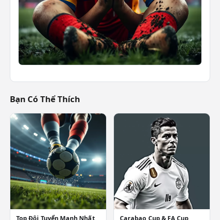
Bạn Có Thể Thích
Top Đội Tuyển Mạnh Nhất
Carabao Cup & FA Cup