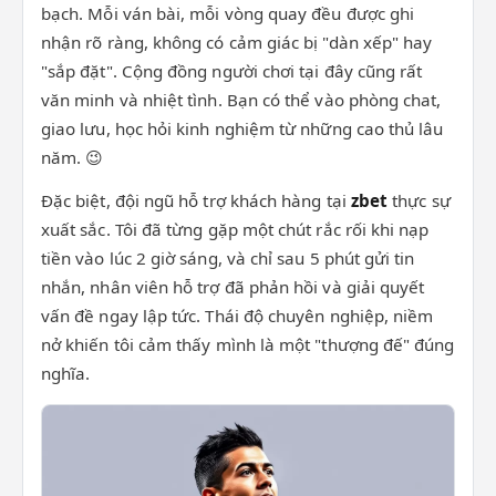
bạch. Mỗi ván bài, mỗi vòng quay đều được ghi
nhận rõ ràng, không có cảm giác bị "dàn xếp" hay
"sắp đặt". Cộng đồng người chơi tại đây cũng rất
văn minh và nhiệt tình. Bạn có thể vào phòng chat,
giao lưu, học hỏi kinh nghiệm từ những cao thủ lâu
năm. 😉
Đặc biệt, đội ngũ hỗ trợ khách hàng tại
zbet
thực sự
xuất sắc. Tôi đã từng gặp một chút rắc rối khi nạp
tiền vào lúc 2 giờ sáng, và chỉ sau 5 phút gửi tin
nhắn, nhân viên hỗ trợ đã phản hồi và giải quyết
vấn đề ngay lập tức. Thái độ chuyên nghiệp, niềm
nở khiến tôi cảm thấy mình là một "thượng đế" đúng
nghĩa.