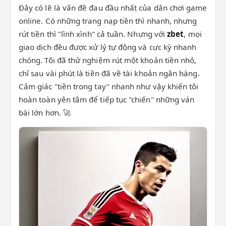
Đây có lẽ là vấn đề đau đầu nhất của dân chơi game
online. Có những trang nạp tiền thì nhanh, nhưng
rút tiền thì "lình xình" cả tuần. Nhưng với
zbet
, mọi
giao dịch đều được xử lý tự động và cực kỳ nhanh
chóng. Tôi đã thử nghiệm rút một khoản tiền nhỏ,
chỉ sau vài phút là tiền đã về tài khoản ngân hàng.
Cảm giác "tiền trong tay" nhanh như vậy khiến tôi
hoàn toàn yên tâm để tiếp tục "chiến" những ván
bài lớn hơn. 🚀