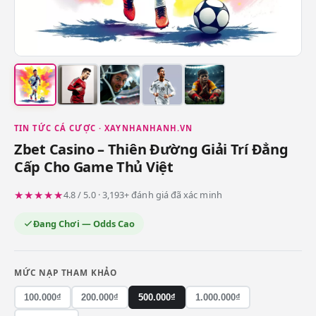
TIN TỨC CÁ CƯỢC · XAYNHANHANH.VN
Zbet Casino – Thiên Đường Giải Trí Đẳng
Cấp Cho Game Thủ Việt
★★★★★
4.8 / 5.0 · 3,193+ đánh giá đã xác minh
Đang Chơi — Odds Cao
MỨC NẠP THAM KHẢO
100.000₫
200.000₫
500.000₫
1.000.000₫