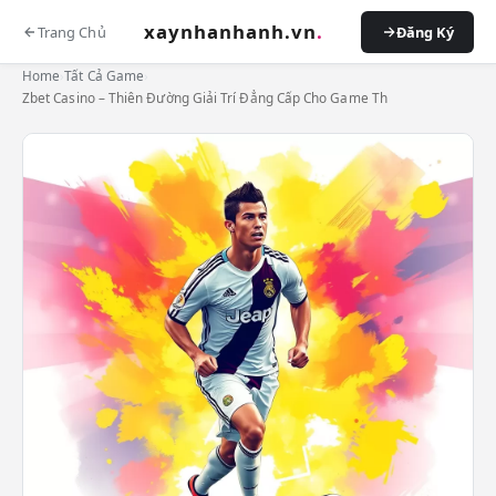
xaynhanhanh.vn
.
Trang Chủ
Đăng Ký
Home
›
Tất Cả Game
›
Zbet Casino – Thiên Đường Giải Trí Đẳng Cấp Cho Game Th