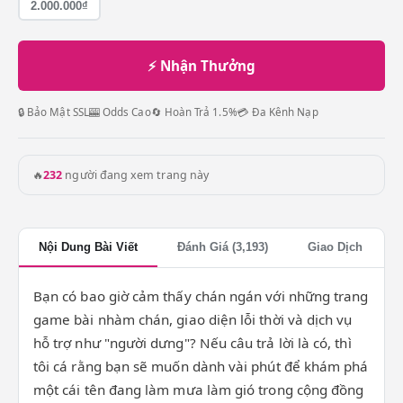
2.000.000₫
⚡ Nhận Thưởng
🔒 Bảo Mật SSL
🎰 Odds Cao
🔄 Hoàn Trả 1.5%
💳 Đa Kênh Nạp
🔥
232
người đang xem trang này
Nội Dung Bài Viết
Đánh Giá (3,193)
Giao Dịch
Bạn có bao giờ cảm thấy chán ngán với những trang
game bài nhàm chán, giao diện lỗi thời và dịch vụ
hỗ trợ như "người dưng"? Nếu câu trả lời là có, thì
tôi cá rằng bạn sẽ muốn dành vài phút để khám phá
một cái tên đang làm mưa làm gió trong cộng đồng