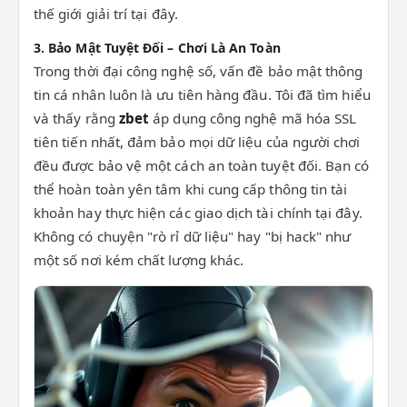
thế giới giải trí tại đây.
3. Bảo Mật Tuyệt Đối – Chơi Là An Toàn
Trong thời đại công nghệ số, vấn đề bảo mật thông
tin cá nhân luôn là ưu tiên hàng đầu. Tôi đã tìm hiểu
và thấy rằng
zbet
áp dụng công nghệ mã hóa SSL
tiên tiến nhất, đảm bảo mọi dữ liệu của người chơi
đều được bảo vệ một cách an toàn tuyệt đối. Bạn có
thể hoàn toàn yên tâm khi cung cấp thông tin tài
khoản hay thực hiện các giao dịch tài chính tại đây.
Không có chuyện "rò rỉ dữ liệu" hay "bị hack" như
một số nơi kém chất lượng khác.