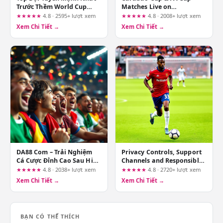
Trước Thềm World Cup
Matches Live on
2026: Ai Xứng Đáng Ngôi
socolive2.cam: A Long-
★★★★★
4.8 · 2595+ lượt xem
★★★★★
4.8 · 2008+ lượt xem
Vương?
Time User's Honest Take
Xem Chi Tiết →
Xem Chi Tiết →
DA88 Com – Trải Nghiệm
Privacy Controls, Support
Cá Cược Đỉnh Cao Sau Hiệp
Channels and Responsible
Một Chung Kết World Cup
Gaming at Uy88: A
★★★★★
4.8 · 2038+ lượt xem
★★★★★
4.8 · 2720+ lượt xem
Measured Look at Who
Xem Chi Tiết →
Xem Chi Tiết →
Benefits and Who Should
Walk Away
BẠN CÓ THỂ THÍCH