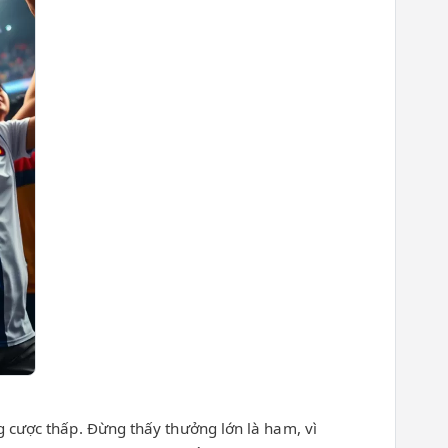
g cược thấp. Đừng thấy thưởng lớn là ham, vì