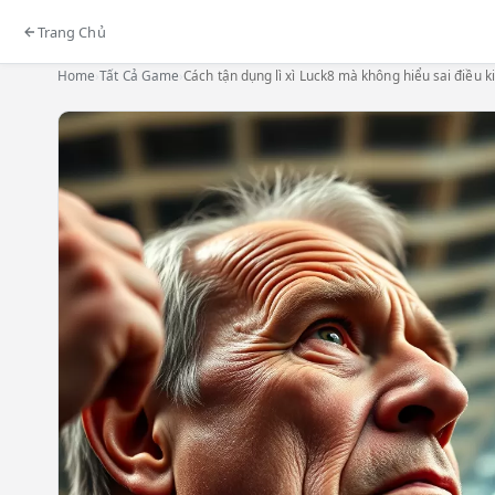
Trang Chủ
Home
›
Tất Cả Game
›
Cách tận dụng lì xì Luck8 mà không hiểu sai điều ki