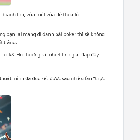
 doanh thu, vừa mệt vừa dễ thua lỗ.
ưng bạn lại mang đi đánh bài poker thì sẽ không
t trắng.
Luck8. Họ thường rất nhiệt tình giải đáp đấy.
 thuật mình đã đúc kết được sau nhiều lần "thực