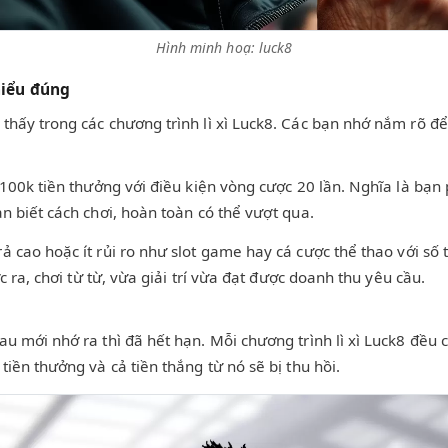
Hình minh hoạ: luck8
hiểu đúng
hấy trong các chương trình lì xì Luck8. Các bạn nhớ nắm rõ để 
 100k tiền thưởng với điều kiện vòng cược 20 lần. Nghĩa là bạn
n biết cách chơi, hoàn toàn có thể vượt qua.
ả cao hoặc ít rủi ro như slot game hay cá cược thể thao với số
c ra, chơi từ từ, vừa giải trí vừa đạt được doanh thu yêu cầu.
au mới nhớ ra thì đã hết hạn. Mỗi chương trình lì xì Luck8 đều
iền thưởng và cả tiền thắng từ nó sẽ bị thu hồi.