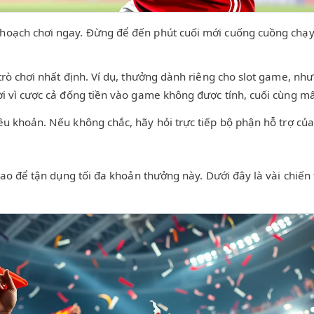
hoạch chơi ngay. Đừng để đến phút cuối mới cuống cuồng chạy
trò chơi nhất định. Ví dụ, thưởng dành riêng cho slot game, nh
ời vì cược cả đống tiền vào game không được tính, cuối cùng mấ
u khoản. Nếu không chắc, hãy hỏi trực tiếp bộ phận hỗ trợ của 
 sao để tận dụng tối đa khoản thưởng này. Dưới đây là vài chiến