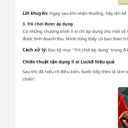
Lời khuyên:
Ngay sau khi nhận thưởng, hãy lên kế 
3. Trò chơi được áp dụng
Có những chương trình lì xì chỉ áp dụng cho một số 
được tính doanh thu. Mình từng thấy có bạn than tr
Cách xử lý:
Đọc kỹ mục "Trò chơi áp dụng" trong điề
Chiến thuật tận dụng lì xì Luck8 hiệu quả
Sau khi đã hiểu rõ điều kiện, bước tiếp theo là làm
chiến".