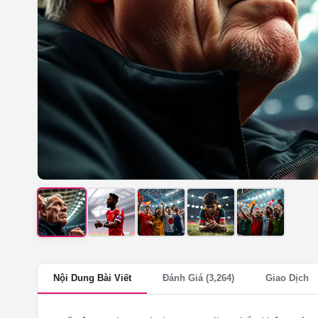
Nội Dung Bài Viết
Đánh Giá (3,264)
Giao Dịch