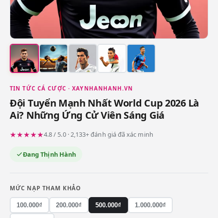
TIN TỨC CÁ CƯỢC · XAYNHANHANH.VN
Đội Tuyển Mạnh Nhất World Cup 2026 Là
Ai? Những Ứng Cử Viên Sáng Giá
★★★★★
4.8 / 5.0 · 2,133+ đánh giá đã xác minh
Đang Thịnh Hành
MỨC NẠP THAM KHẢO
100.000₫
200.000₫
500.000₫
1.000.000₫