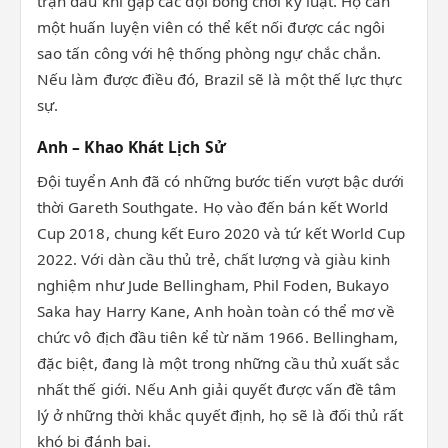
trận đấu khi gặp các đội bóng chơi kỷ luật. Họ cần
một huấn luyện viên có thể kết nối được các ngôi
sao tấn công với hệ thống phòng ngự chắc chắn.
Nếu làm được điều đó, Brazil sẽ là một thế lực thực
sự.
Anh – Khao Khát Lịch Sử
Đội tuyển Anh đã có những bước tiến vượt bậc dưới
thời Gareth Southgate. Họ vào đến bán kết World
Cup 2018, chung kết Euro 2020 và tứ kết World Cup
2022. Với dàn cầu thủ trẻ, chất lượng và giàu kinh
nghiệm như Jude Bellingham, Phil Foden, Bukayo
Saka hay Harry Kane, Anh hoàn toàn có thể mơ về
chức vô địch đầu tiên kể từ năm 1966. Bellingham,
đặc biệt, đang là một trong những cầu thủ xuất sắc
nhất thế giới. Nếu Anh giải quyết được vấn đề tâm
lý ở những thời khắc quyết định, họ sẽ là đối thủ rất
khó bị đánh bại.