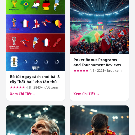
Poker Bonus Programs
and Tournament Reviews
on go99.africa: A Smarter
★★★★★
4.8 · 2221+ lượt xem
Way to Evaluate Real Value
Bỏ túi ngay cách chơi bài 3
cây “bất bại” cho tân thủ
★★★★★
4.8 · 2843+ lượt xem
Xem Chi Tiết →
Xem Chi Tiết →