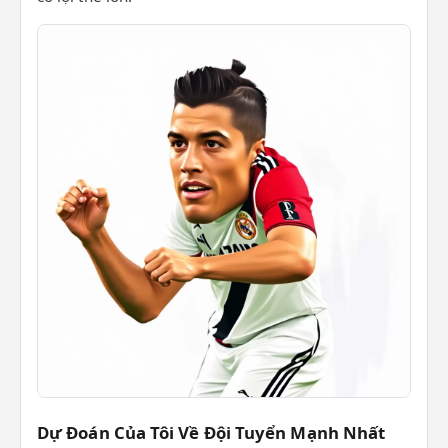
Dự Đoán Của Tôi Về Đội Tuyển Mạnh Nhất