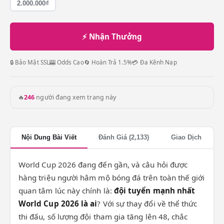
2.000.000₫
⚡ Nhận Thưởng
🔒 Bảo Mật SSL
🎰 Odds Cao
🔄 Hoàn Trả 1.5%
💳 Đa Kênh Nạp
🔥
246
người đang xem trang này
Nội Dung Bài Viết
Đánh Giá (2,133)
Giao Dịch
World Cup 2026 đang đến gần, và câu hỏi được
hàng triệu người hâm mộ bóng đá trên toàn thế giới
quan tâm lúc này chính là:
đội tuyển mạnh nhất
World Cup 2026 là ai
? Với sự thay đổi về thể thức
thi đấu, số lượng đội tham gia tăng lên 48, chắc