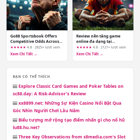
Go88 Sportsbook Offers
Review nền tảng game
Competitive Odds Across
online đa dạng tại
All Global Leagues – A
i1king88.com: Góc nhìn từ
★★★★★
4.8 · 2825+ lượt xem
★★★★★
4.8 · 2121+ lượt xem
Probability and Volatility
người dùng lâu năm
Xem Chi Tiết →
Xem Chi Tiết →
Analysis
BẠN CÓ THỂ THÍCH
🎰
Explore Classic Card Games and Poker Tables on
sc88.day: A Risk-Advisor's Review
🎰
xx8899.net: Những Sự Kiện Casino Nổi Bật Qua
Góc Nhìn Người Chơi Lâu Năm
🎰
Biểu tượng mở rộng tạo điểm nhấn gì cho nổ hũ
lu88.hu.net?
🎰
Three Key Observations from s8media.com's Slot