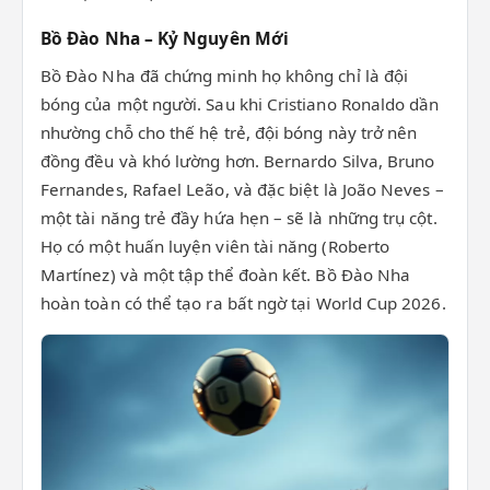
Bồ Đào Nha – Kỷ Nguyên Mới
Bồ Đào Nha đã chứng minh họ không chỉ là đội
bóng của một người. Sau khi Cristiano Ronaldo dần
nhường chỗ cho thế hệ trẻ, đội bóng này trở nên
đồng đều và khó lường hơn. Bernardo Silva, Bruno
Fernandes, Rafael Leão, và đặc biệt là João Neves –
một tài năng trẻ đầy hứa hẹn – sẽ là những trụ cột.
Họ có một huấn luyện viên tài năng (Roberto
Martínez) và một tập thể đoàn kết. Bồ Đào Nha
hoàn toàn có thể tạo ra bất ngờ tại World Cup 2026.