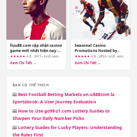
lluu88.com cập nhật casino
Seasonal Casino
game mới nhất hiện nay:
Promotions Hosted by
Góc nhìn từ người chơi lâu
lxxx88.com: The Real Value
★★★★★
4.8 · 2411+ lượt xem
★★★★★
4.8 · 2452+ lượt xem
năm
After Wagering
Xem Chi Tiết →
Xem Chi Tiết →
Requirements
BẠN CÓ THỂ THÍCH
🎰
Best Football Betting Markets on u888com.la
Sportsbook: A User Journey Evaluation
🎰
How to Use go99-z1.com Lottery Guides to
Sharpen Your Daily Number Picks
🎰
Lottery Guides for Lucky Players: Understanding
the Rules First