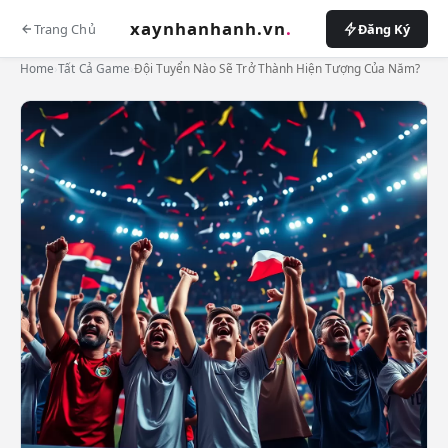
xaynhanhanh.vn
.
Trang Chủ
Đăng Ký
Home
›
Tất Cả Game
›
Đội Tuyển Nào Sẽ Trở Thành Hiện Tượng Của Năm?