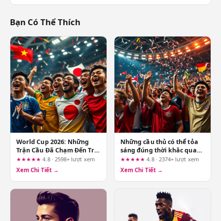
Bạn Có Thể Thích
World Cup 2026: Những
Những cầu thủ có thể tỏa
Trận Cầu Đã Chạm Đến Trái
sáng đúng thời khắc quan
Tim Hàng Triệu Người Hâm
trọng nhất
★★★★★
4.8 · 2598+ lượt xem
★★★★★
4.8 · 2374+ lượt xem
Mộ
Xem Chi Tiết →
Xem Chi Tiết →