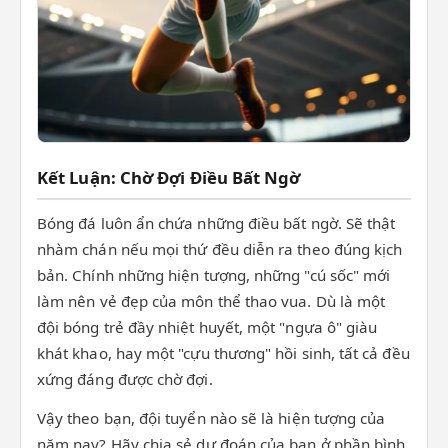
Kết Luận: Chờ Đợi Điều Bất Ngờ
Bóng đá luôn ẩn chứa những điều bất ngờ. Sẽ thật
nhàm chán nếu mọi thứ đều diễn ra theo đúng kịch
bản. Chính những hiện tượng, những "cú sốc" mới
làm nên vẻ đẹp của môn thể thao vua. Dù là một
đội bóng trẻ đầy nhiệt huyết, một "ngựa ô" giàu
khát khao, hay một "cựu thương" hồi sinh, tất cả đều
xứng đáng được chờ đợi.
Vậy theo bạn, đội tuyển nào sẽ là hiện tượng của
năm nay? Hãy chia sẻ dự đoán của bạn ở phần bình