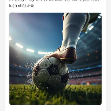
luận nhé! 🎉⚽