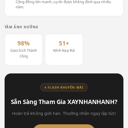
Cộng đồng lớn mạnh, uy tín được khẳng định qua nhiều
năm.
TẦM ẢNH HƯỞNG
98%
51+
Giao Dịch Thành
Kênh Nạp Rút
Công
♠ FLASH KHUYẾN MÃI
Sẵn Sàng Tham Gia XAYNHANHANH?
Hoàn trả không giới hạn. Thưởng nhận ngay lập tức!