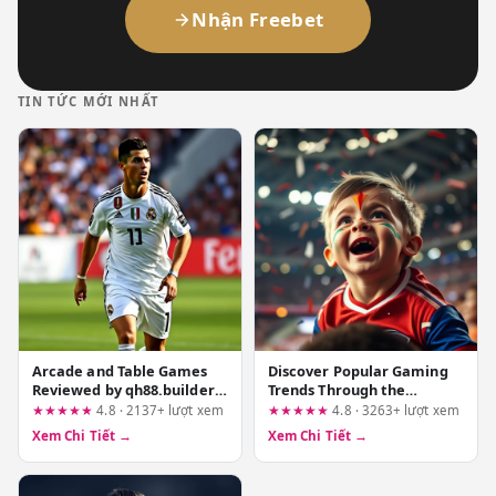
Nhận Freebet
TIN TỨC MỚI NHẤT
Arcade and Table Games
Discover Popular Gaming
Reviewed by qh88.builders:
Trends Through the
Which One Fits You—and
f168.vet Review Hub: What
★★★★★
4.8 · 2137+ lượt xem
★★★★★
4.8 · 3263+ lượt xem
Which One Will Drain You
the Ads Don't Tell You
Xem Chi Tiết →
Xem Chi Tiết →