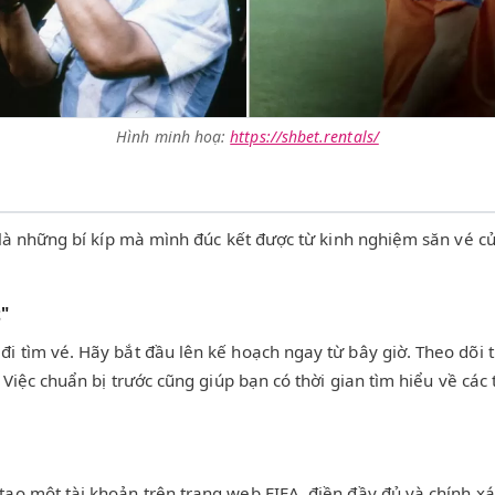
Hình minh hoạ:
https://shbet.rentals/
 là những bí kíp mà mình đúc kết được từ kinh nghiệm săn vé c
t"
 tìm vé. Hãy bắt đầu lên kế hoạch ngay từ bây giờ. Theo dõi t
 Việc chuẩn bị trước cũng giúp bạn có thời gian tìm hiểu về cá
ạo một tài khoản trên trang web FIFA, điền đầy đủ và chính x