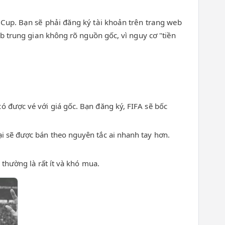
 Cup. Bạn sẽ phải đăng ký tài khoản trên trang web
b trung gian không rõ nguồn gốc, vì nguy cơ "tiền
 có được vé với giá gốc. Bạn đăng ký, FIFA sẽ bốc
ại sẽ được bán theo nguyên tắc ai nhanh tay hơn.
 thường là rất ít và khó mua.