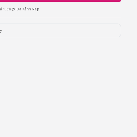
rả 1.5%
💳 Đa Kênh Nạp
y