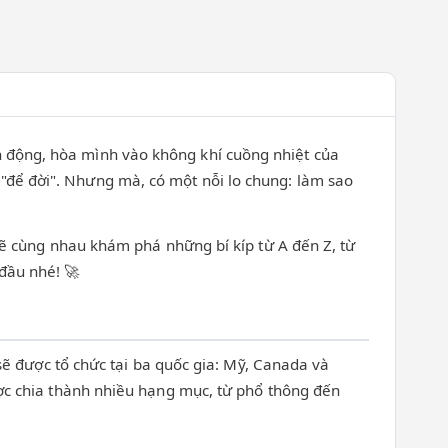
n động, hòa mình vào không khí cuồng nhiệt của
"để đời". Nhưng mà, có một nỗi lo chung: làm sao
 sẽ cùng nhau khám phá những bí kíp từ A đến Z, từ
đầu nhé! 🚀
 sẽ được tổ chức tại ba quốc gia: Mỹ, Canada và
ược chia thành nhiều hạng mục, từ phổ thông đến