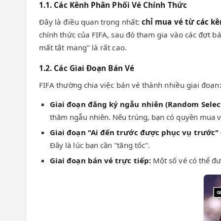
1.1. Các Kênh Phân Phối Vé Chính Thức
Đây là điều quan trọng nhất:
chỉ mua vé từ các k
chính thức của FIFA, sau đó tham gia vào các đợt b
mất tật mang" là rất cao.
1.2. Các Giai Đoạn Bán Vé
FIFA thường chia việc bán vé thành nhiều giai đoạn
Giai đoạn đăng ký ngẫu nhiên (Random Selec
thăm ngẫu nhiên. Nếu trúng, bạn có quyền mua v
Giai đoạn "Ai đến trước được phục vụ trước" (
Đây là lúc bạn cần "tăng tốc".
Giai đoạn bán vé trực tiếp:
Một số vé có thể đượ