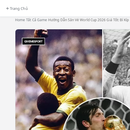
Trang Chủ
Home
›
Tất Cả Game
›
Hướng Dẫn Săn Vé World Cup 2026 Giá Tốt: Bí Kíp