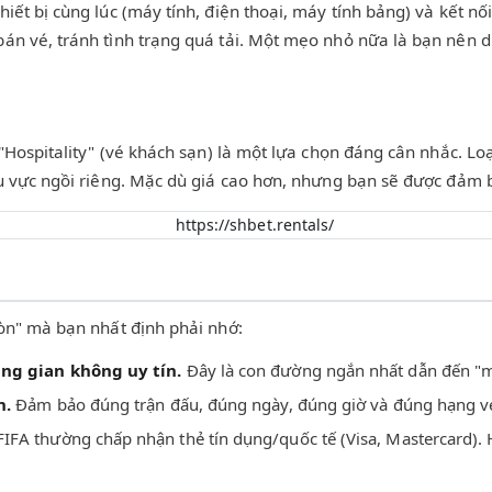
iết bị cùng lúc (máy tính, điện thoại, máy tính bảng) và kết n
án vé, tránh tình trạng quá tải. Một mẹo nhỏ nữa là bạn nên d
 "Hospitality" (vé khách sạn) là một lựa chọn đáng cân nhắc. Lo
hu vực ngồi riêng. Mặc dù giá cao hơn, nhưng bạn sẽ được đảm b
còn" mà bạn nhất định phải nhớ:
ng gian không uy tín.
Đây là con đường ngắn nhất dẫn đến "mấ
n.
Đảm bảo đúng trận đấu, đúng ngày, đúng giờ và đúng hạng v
IFA thường chấp nhận thẻ tín dụng/quốc tế (Visa, Mastercard)