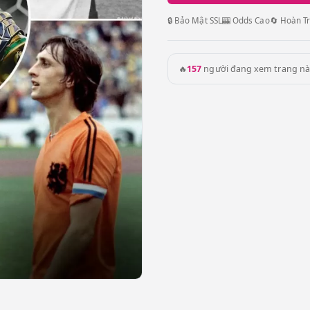
🔒 Bảo Mật SSL
🎰 Odds Cao
🔄 Hoàn T
🔥
157
người đang xem trang nà