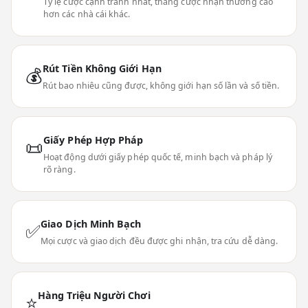
Tỷ lệ cược cạnh tranh nhất, thắng cược nhận thưởng cao
hơn các nhà cái khác.
Rút Tiền Không Giới Hạn
💰
Rút bao nhiêu cũng được, không giới hạn số lần và số tiền.
Giấy Phép Hợp Pháp
📜
Hoạt động dưới giấy phép quốc tế, minh bạch và pháp lý
rõ ràng.
Giao Dịch Minh Bạch
✅
Mọi cược và giao dịch đều được ghi nhận, tra cứu dễ dàng.
Hàng Triệu Người Chơi
⭐