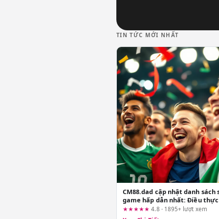
TIN TỨC MỚI NHẤT
CM88.dad cập nhật danh sách 
game hấp dẫn nhất: Điều thực
kiểm tra trước khi nạp vốn
★★★★★
4.8 · 1895+ lượt xem