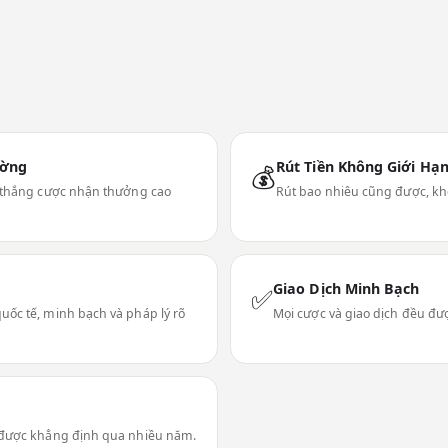
ường
Rút Tiền Không Giới Hạ
💰
, thắng cược nhận thưởng cao
Rút bao nhiêu cũng được, khô
Giao Dịch Minh Bạch
✅
uốc tế, minh bạch và pháp lý rõ
Mọi cược và giao dịch đều đư
 được khẳng định qua nhiều năm.