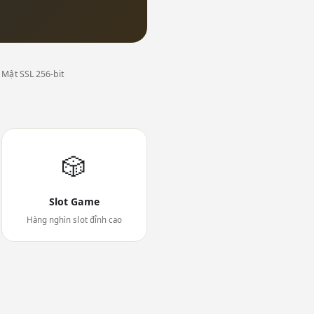
 Mật SSL 256-bit
🎲
Slot Game
Hàng nghìn slot đỉnh cao