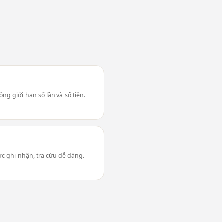
n
ng giới hạn số lần và số tiền.
ợc ghi nhận, tra cứu dễ dàng.