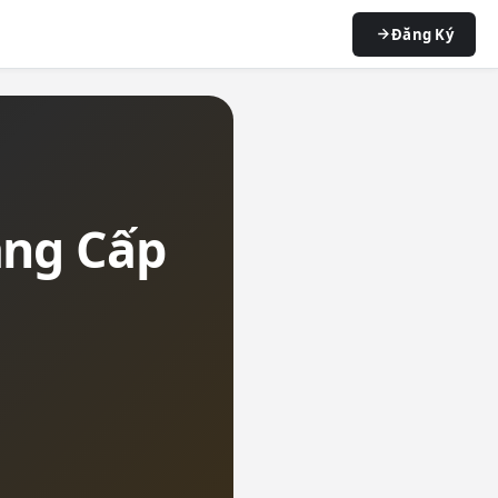
Đăng Ký
ng Cấp