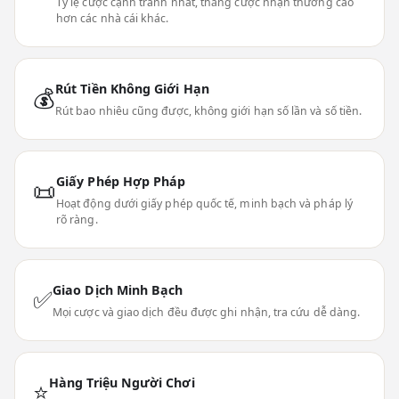
Tỷ lệ cược cạnh tranh nhất, thắng cược nhận thưởng cao
hơn các nhà cái khác.
Rút Tiền Không Giới Hạn
💰
Rút bao nhiêu cũng được, không giới hạn số lần và số tiền.
Giấy Phép Hợp Pháp
📜
Hoạt động dưới giấy phép quốc tế, minh bạch và pháp lý
rõ ràng.
Giao Dịch Minh Bạch
✅
Mọi cược và giao dịch đều được ghi nhận, tra cứu dễ dàng.
Hàng Triệu Người Chơi
⭐