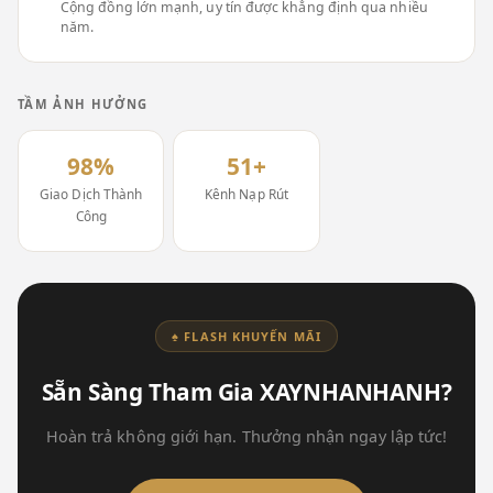
Cộng đồng lớn mạnh, uy tín được khẳng định qua nhiều
năm.
TẦM ẢNH HƯỞNG
98%
51+
Giao Dịch Thành
Kênh Nạp Rút
Công
♠ FLASH KHUYẾN MÃI
Sẵn Sàng Tham Gia XAYNHANHANH?
Hoàn trả không giới hạn. Thưởng nhận ngay lập tức!