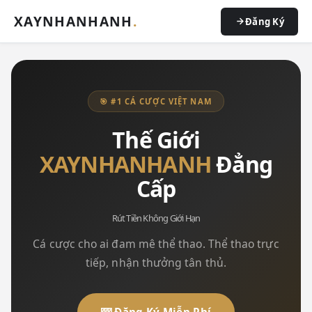
XAYNHANHANH
.
Đăng Ký
🎯 #1 CÁ CƯỢC VIỆT NAM
Thế Giới
XAYNHANHANH
Đẳng
Cấp
Rút Tiền Không Giới Hạn
Cá cược cho ai đam mê thể thao. Thể thao trực
tiếp, nhận thưởng tân thủ.