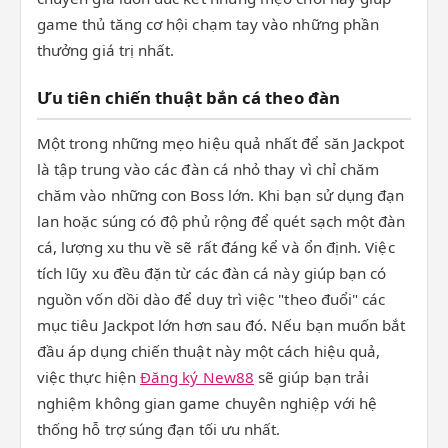
game thủ tăng cơ hội chạm tay vào những phần
thưởng giá trị nhất.
Ưu tiên chiến thuật bắn cá theo đàn
Một trong những mẹo hiệu quả nhất để săn Jackpot
là tập trung vào các đàn cá nhỏ thay vì chỉ chăm
chăm vào những con Boss lớn. Khi bạn sử dụng đạn
lan hoặc súng có độ phủ rộng để quét sạch một đàn
cá, lượng xu thu về sẽ rất đáng kể và ổn định. Việc
tích lũy xu đều đặn từ các đàn cá này giúp bạn có
nguồn vốn dồi dào để duy trì việc "theo đuổi" các
mục tiêu Jackpot lớn hơn sau đó. Nếu bạn muốn bắt
đầu áp dụng chiến thuật này một cách hiệu quả,
việc thực hiện
Đăng ký New88
sẽ giúp bạn trải
nghiệm không gian game chuyên nghiệp với hệ
thống hỗ trợ súng đạn tối ưu nhất.