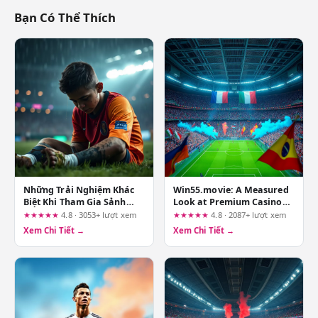
Bạn Có Thể Thích
Những Trải Nghiệm Khác
Win55.movie: A Measured
Biệt Khi Tham Gia Sảnh
Look at Premium Casino
Game mu88.immo
Entertainment Options
★★★★★
4.8 · 3053+ lượt xem
★★★★★
4.8 · 2087+ lượt xem
Xem Chi Tiết →
Xem Chi Tiết →