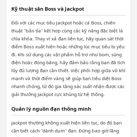
Kỹ thuật săn Boss và Jackpot
Đối với các mục tiêu Jackpot hoặc cá Boss, chiến
thuật "bắn tỉa" kết hợp cùng các kỹ năng đặc biệt là
chìa khóa. Thay vì xả đạn liên tục, hãy quan sát thời
điểm Boss xuất hiện hoặc những lúc mục tiêu bị yếu
đi. Khi sử dụng các vật phẩm hỗ trợ như bom, súng
điện hoặc đóng băng, hãy đảm bảo rằng bạn đã tích
lũy đủ lượng đạn cần thiết. Việc phối hợp giữa vũ khí
mạnh và thời điểm vàng sẽ giúp bạn tiêu diệt Boss
nhanh chóng, từ đó gia tăng xác suất nhận được các
giải thưởng Jackpot cực khủng từ hệ thống.
Quản lý nguồn đạn thông minh
Jackpot thường không xuất hiện liên tục, do đó bạn
cần biết cách "dành dụm" đạn. Đừng bao giờ lãng