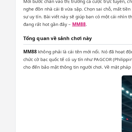
Mới bước chân vào thị trường cá cược trực tuyến, c
nghe đồn nhà cái B vừa sập. Chọn sai chỗ, mất tiền c
sự uy tín. Bài viết này sẽ giúp bạn có một cái nhìn
đang rất hot gần đây –
MM88
.
Tổng quan về sảnh chơi này
MM88
không phải là cái tên mới nổi. Nó đã hoạt độ
chức cờ bạc quốc tế có uy tín như PAGCOR (Philippin
cho đến bảo mật thông tin người chơi. Về mặt pháp 