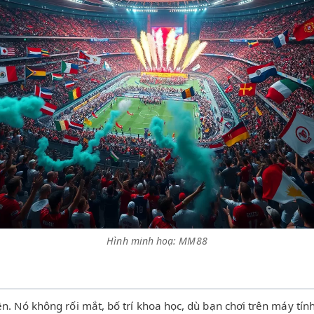
Hình minh hoạ: MM88
ện. Nó không rối mắt, bố trí khoa học, dù bạn chơi trên máy tí