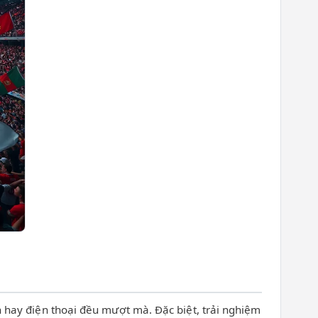
nh hay điện thoại đều mượt mà. Đặc biệt, trải nghiệm