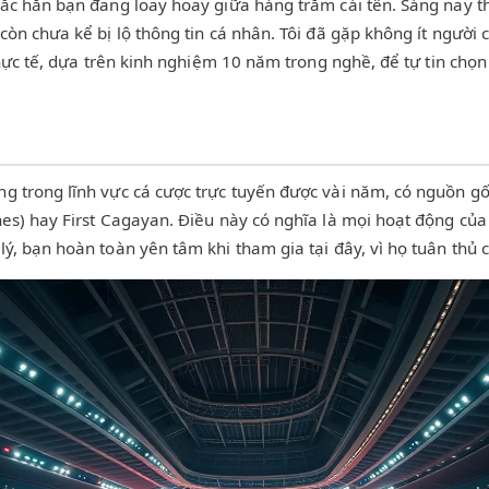
hắc hẳn bạn đang loay hoay giữa hàng trăm cái tên. Sáng nay th
òn chưa kể bị lộ thông tin cá nhân. Tôi đã gặp không ít người c
 thực tế, dựa trên kinh nghiệm 10 năm trong nghề, để tự tin ch
ng trong lĩnh vực cá cược trực tuyến được vài năm, có nguồn gố
es) hay First Cagayan. Điều này có nghĩa là mọi hoạt động của 
lý, bạn hoàn toàn yên tâm khi tham gia tại đây, vì họ tuân thủ