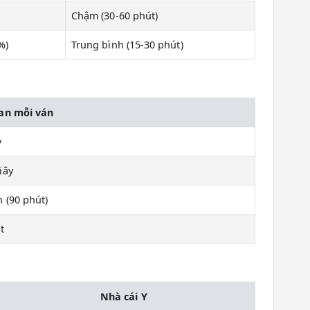
Chậm (30-60 phút)
%)
Trung bình (15-30 phút)
ian mỗi ván
y
iây
n (90 phút)
t
Nhà cái Y