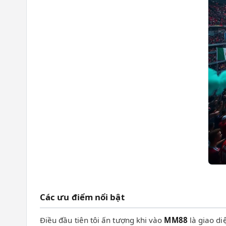
Các ưu điểm nổi bật
Điều đầu tiên tôi ấn tượng khi vào
MM88
là giao di