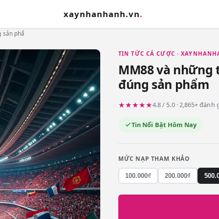
xaynhanhanh.vn
.
g sản phẩ
TIN TỨC CÁ CƯỢC · XAYNHANH
MM88 và những t
đúng sản phẩm
★★★★★
4.8 / 5.0 · 2,865+ đánh
Tin Nổi Bật Hôm Nay
MỨC NẠP THAM KHẢO
100.000₫
200.000₫
500.