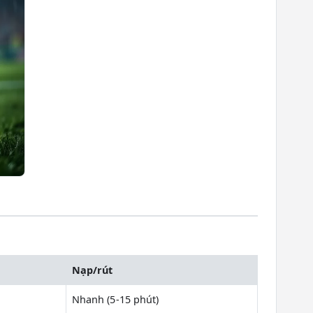
Nạp/rút
Nhanh (5-15 phút)