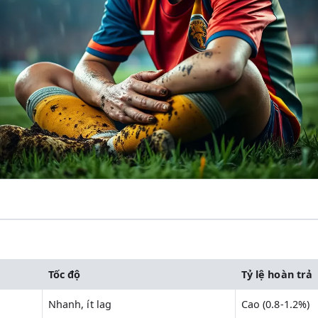
Tốc độ
Tỷ lệ hoàn trả
Nhanh, ít lag
Cao (0.8-1.2%)