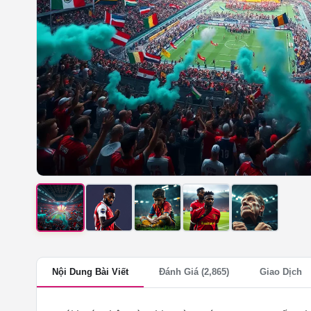
Nội Dung Bài Viết
Đánh Giá (2,865)
Giao Dịch