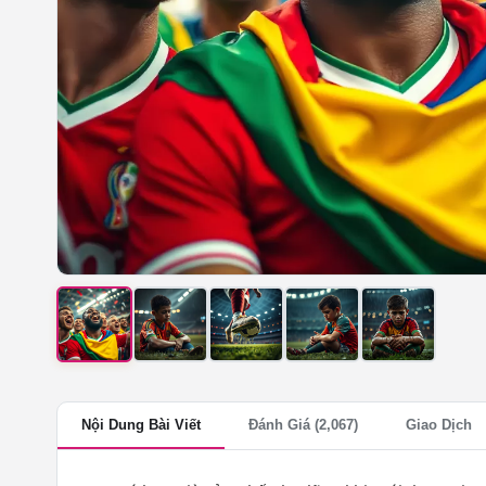
Nội Dung Bài Viết
Đánh Giá (2,067)
Giao Dịch