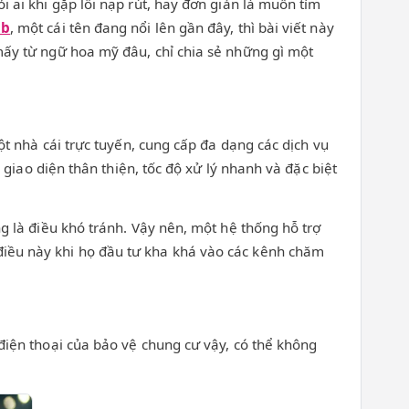
i ai khi gặp lỗi nạp rút, hay đơn giản là muốn tìm
ub
, một cái tên đang nổi lên gần đây, thì bài viết này
 mấy từ ngữ hoa mỹ đâu, chỉ chia sẻ những gì một
t nhà cái trực tuyến, cung cấp đa dạng các dịch vụ
à giao diện thân thiện, tốc độ xử lý nhanh và đặc biệt
ng là điều khó tránh. Vậy nên, một hệ thống hỗ trợ
điều này khi họ đầu tư kha khá vào các kênh chăm
 điện thoại của bảo vệ chung cư vậy, có thể không