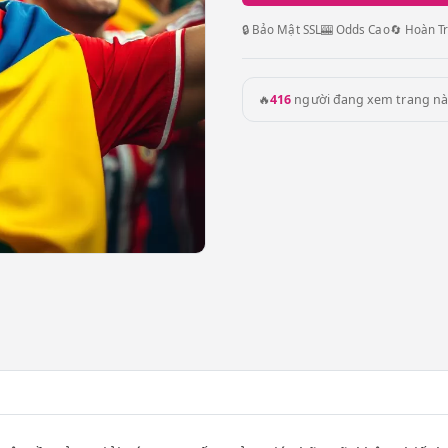
🔒 Bảo Mật SSL
🎰 Odds Cao
🔄 Hoàn T
🔥
416
người đang xem trang nà