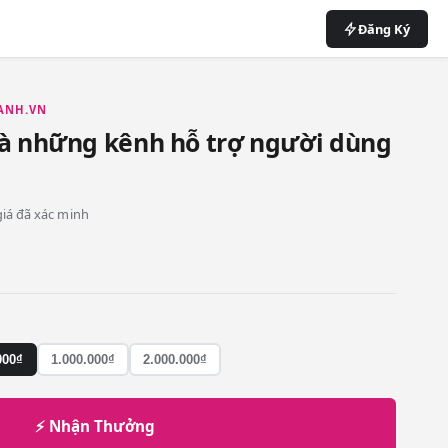
Đăng Ký
ANH.VN
và những kênh hỗ trợ người dùng
 giá đã xác minh
000₫
1.000.000₫
2.000.000₫
⚡ Nhận Thưởng