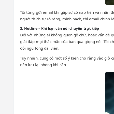
Tôi từng gửi email khi gặp sự cố nạp tiền và nhận 
người thích sự rõ ràng, minh bạch, thì email chính l
3. Hotline – Khi bạn cần nói chuyện trực tiếp
Đối với những ai không quen gõ chữ, hoặc vấn đề quá
giải đáp mọi thắc mắc của bạn qua giọng nói. Tôi c
đội ngũ tổng đài viên.
Tuy nhiên, cũng có một số ý kiến cho rằng vào giờ 
nên lưu lại phòng khi cần.