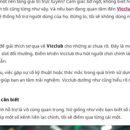
ột nền tảng giải trí trực tuyến? Cảm giác bỡ ngỡ, không biết hỏ
hính tôi cũng từng như vậy. Và nếu bạn đang quan tâm đến
Viccl
 hệ thống hỗ trợ người dùng của họ. Đừng lo, tôi sẽ không dùng
 để giải thích sơ qua về
Vicclub
cho những ai chưa rõ. Đây là mộ
i slot đổi thưởng. Điểm khiến Vicclub thu hút người chơi chính l
dẫn.
âu, việc gặp sự cố kỹ thuật hoặc thắc mắc trong quá trình sử dụ
 giúp bạn an tâm trải nghiệm. Vicclub dường như cũng hiểu rõ 
 cần biết
nh hỗ trợ là vô cùng quan trọng. Nó giống như việc bạn biết số
 một số kênh liên lạc chính, tôi sẽ điểm qua từng cái một.