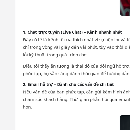
1. Chat trực tuyến (Live Chat) – Kênh nhanh nhất
Đây có lẽ là kênh tôi ưa thích nhất vì sự tiện lợi và
chỉ trong vòng vài giây đến vài phút, tùy vào thời 
lỗi kỹ thuật trong quá trình chơi.
Điều tôi thấy ấn tượng là thái độ của đội ngũ hỗ trợ
phức tạp, họ sẵn sàng dành thời gian để hướng dẫn
2. Email hỗ trợ – Dành cho các vấn đề chi tiết
Nếu vấn đề của bạn phức tạp, cần gửi kèm hình ảnh, 
chăm sóc khách hàng. Thời gian phản hồi qua email t
hơn.