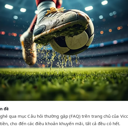
ấn đề
 ghé qua mục Câu hỏi thường gặp (FAQ) trên trang chủ của Viccl
t tiền, cho đến các điều khoản khuyến mãi, tất cả đều có hết.