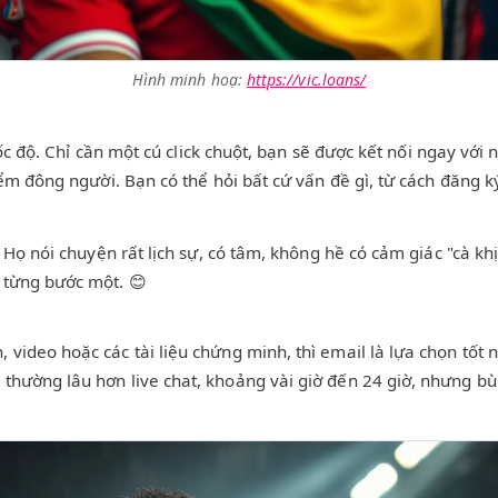
Hình minh hoạ:
https://vic.loans/
 tốc độ. Chỉ cần một cú click chuột, bạn sẽ được kết nối ngay vớ
điểm đông người. Bạn có thể hỏi bất cứ vấn đề gì, từ cách đăng 
. Họ nói chuyện rất lịch sự, có tâm, không hề có cảm giác "cà k
 từng bước một. 😊
video hoặc các tài liệu chứng minh, thì email là lựa chọn tốt n
hường lâu hơn live chat, khoảng vài giờ đến 24 giờ, nhưng bù lạ