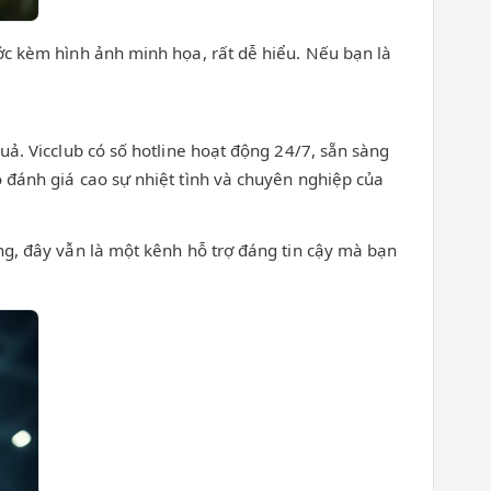
ớc kèm hình ảnh minh họa, rất dễ hiểu. Nếu bạn là
uả. Vicclub có số hotline hoạt động 24/7, sẵn sàng
ọ đánh giá cao sự nhiệt tình và chuyên nghiệp của
ng, đây vẫn là một kênh hỗ trợ đáng tin cậy mà bạn