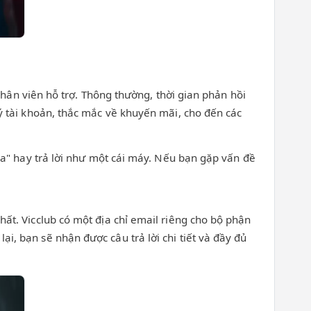
i nhân viên hỗ trợ. Thông thường, thời gian phản hồi
ký tài khoản, thắc mắc về khuyến mãi, cho đến các
hịa" hay trả lời như một cái máy. Nếu bạn gặp vấn đề
hất. Vicclub có một địa chỉ email riêng cho bộ phận
i, bạn sẽ nhận được câu trả lời chi tiết và đầy đủ