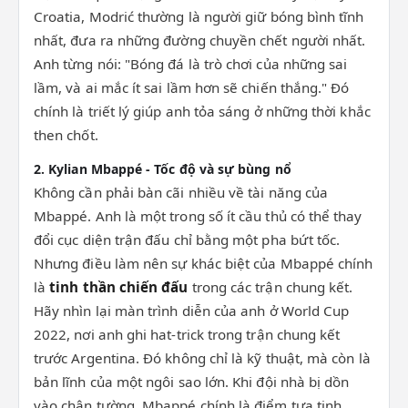
Croatia, Modrić thường là người giữ bóng bình tĩnh
nhất, đưa ra những đường chuyền chết người nhất.
Anh từng nói: "Bóng đá là trò chơi của những sai
lầm, và ai mắc ít sai lầm hơn sẽ chiến thắng." Đó
chính là triết lý giúp anh tỏa sáng ở những thời khắc
then chốt.
2. Kylian Mbappé - Tốc độ và sự bùng nổ
Không cần phải bàn cãi nhiều về tài năng của
Mbappé. Anh là một trong số ít cầu thủ có thể thay
đổi cục diện trận đấu chỉ bằng một pha bứt tốc.
Nhưng điều làm nên sự khác biệt của Mbappé chính
là
tinh thần chiến đấu
trong các trận chung kết.
Hãy nhìn lại màn trình diễn của anh ở World Cup
2022, nơi anh ghi hat-trick trong trận chung kết
trước Argentina. Đó không chỉ là kỹ thuật, mà còn là
bản lĩnh của một ngôi sao lớn. Khi đội nhà bị dồn
vào chân tường, Mbappé chính là điểm tựa tinh