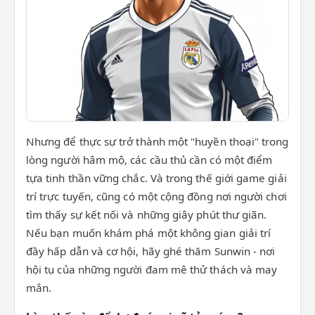
Nhưng để thực sự trở thành một "huyền thoại" trong
lòng người hâm mộ, các cầu thủ cần có một điểm
tựa tinh thần vững chắc. Và trong thế giới game giải
trí trực tuyến, cũng có một cộng đồng nơi người chơi
tìm thấy sự kết nối và những giây phút thư giãn.
Nếu bạn muốn khám phá một không gian giải trí
đầy hấp dẫn và cơ hội, hãy ghé thăm Sunwin - nơi
hội tụ của những người đam mê thử thách và may
mắn.