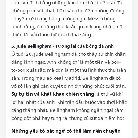
chức vô địch bằng những khoảnh khắc thiên tài. Từ
những pha sút phạt thần sầu cho đến những đường
chuyền xé toang hàng phòng ngự, Messi chứng
minh rằng, ở những thời khắc quan trọng nhất, một
thiên tài vẫn luôn biết cách tỏa sáng.
5. Jude Bellingham - Tương lai của bóng đá Anh
Ở tuổi 20, Jude Bellingham đã cho thấy sự chín chắn
đáng kinh ngạc. Anh không chỉ là một tiền vệ box-
to-box xuất sắc, mà còn là một thủ lĩnh thực thụ trên
sân. Trong màu áo Real Madrid, Bellingham đã có
vô số lần ghi bàn quyết định ở những phút cuối trận.
Sự tự tin và khát khao chiến thắng
là thứ vũ khí
lợi hại nhất của anh. Khi trận đấu bước vào thời khắc
căng thẳng nhất, Bellingham không ngần ngại cầm
bóng đột phá hay tung ra những cú sút xa hiểm hóc.
Những yếu tố bất ngờ có thể làm nên chuyện