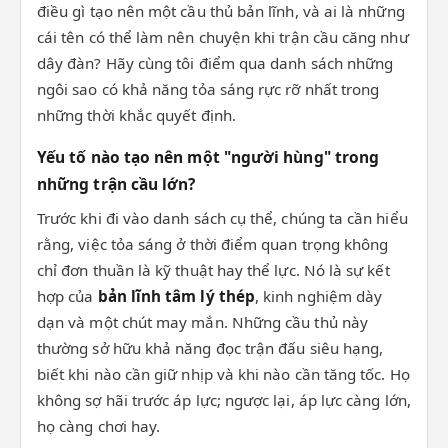
điều gì tạo nên một cầu thủ bản lĩnh, và ai là những
cái tên có thể làm nên chuyện khi trận cầu căng như
dây đàn? Hãy cùng tôi điểm qua danh sách những
ngôi sao có khả năng tỏa sáng rực rỡ nhất trong
những thời khắc quyết định.
Yếu tố nào tạo nên một "người hùng" trong
những trận cầu lớn?
Trước khi đi vào danh sách cụ thể, chúng ta cần hiểu
rằng, việc tỏa sáng ở thời điểm quan trọng không
chỉ đơn thuần là kỹ thuật hay thể lực. Nó là sự kết
hợp của
bản lĩnh tâm lý thép
, kinh nghiệm dày
dạn và một chút may mắn. Những cầu thủ này
thường sở hữu khả năng đọc trận đấu siêu hạng,
biết khi nào cần giữ nhịp và khi nào cần tăng tốc. Họ
không sợ hãi trước áp lực; ngược lại, áp lực càng lớn,
họ càng chơi hay.