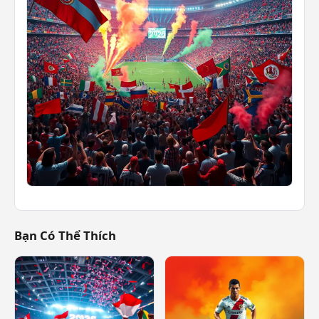
Bạn Có Thể Thích