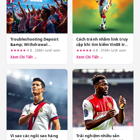
Troubleshooting Deposit
Cách tránh nhầm link truy
&amp; Withdrawal
cập khi tìm kiếm Vin88 trên
Pending Issues – x88.cheap
Google
★★★★★
4.8 · 2380+ lượt xem
★★★★★
4.8 · 3104+ lượt xem
Xem Chi Tiết →
Xem Chi Tiết →
Vì sao các ngôi sao hàng
Trải nghiệm nhiều sản