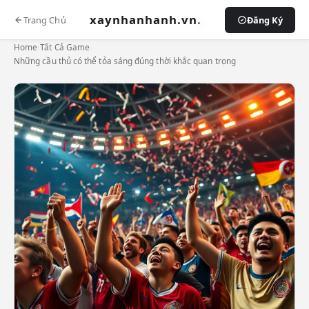
xaynhanhanh.vn
.
Trang Chủ
Đăng Ký
Home
›
Tất Cả Game
›
Những cầu thủ có thể tỏa sáng đúng thời khắc quan trọng