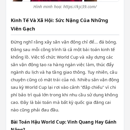
Hình minh hoạ: https://kjc39.com/
Kinh Tế Và Xã Hội: Sức Nặng Của Những
Viên Gạch
Đừng nghĩ rằng xây sân vận động chỉ để... đá bóng.
Đằng sau mỗi công trình là cả một bài toán kinh tế
khổng lồ. Việc tổ chức World Cup và xây dựng các
sân vận động tạo ra hàng ngàn việc làm, thúc đẩy
ngành du lịch và hạ tầng giao thông. Tuy nhiên, câu
chuyện cũng có mặt trái của nó. Nhiều sân vận động
sau kỳ World Cup lại rơi vào cảnh "đắp chiếu" vì chi
phí bảo trì quá lớn trong khi nhu cầu sử dụng không
cao. Đây là bài toán mà bất kỳ quốc gia đăng cai
nào cũng phải đau đầu.
Bài Toán Hậu World Cup: Vinh Quang Hay Gánh
Nặng?