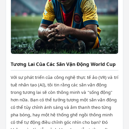
Tương Lai Của Các Sân Vận Động World Cup
Với sự phát triển của công nghệ thực tế ảo (VR) và trí
tuệ nhân tạo (AI), tôi tin rằng các sân vận động
trong tương lai sẽ còn thông minh và "sống động"
hơn nữa. Bạn có thể tưởng tượng một sân vận động
có thể tùy chỉnh ánh sáng và âm thanh theo từng
pha bóng, hay một hệ thống ghế ngồi thông minh
có thể tự động điều chỉnh góc nhìn cho bạn? Đó