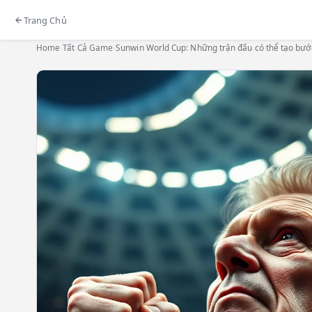
Trang Chủ
Home
›
Tất Cả Game
›
Sunwin World Cup: Những trận đấu có thể tạo bướ