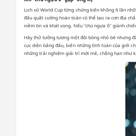
Lịch sử World Cup từng chứng kiến không ít lần nhữ
đấu quật cường hoàn toàn có thể tạo ra cơn địa ch
niềm tin và khát vọng. Nếu "chú ngựa ô" giành chi
Hãy thử tưởng tượng một đội bóng nhỏ bé nhưng đầy
cục diện bảng đấu, biến những tính toán của giới c
những trải nghiệm giải trí mới mẻ, chẳng hạn như k