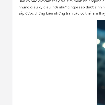
Bạn có bao giờ cảm thấy trái tim mình như ngừng đậ
những điều kỳ diệu, nơi những ngôi sao được sinh 
sắp được chứng kiến những trận cầu có thể làm thay