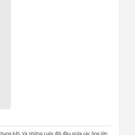
 chung kết. Và những cuộc đối đầu giữa các ông lớn