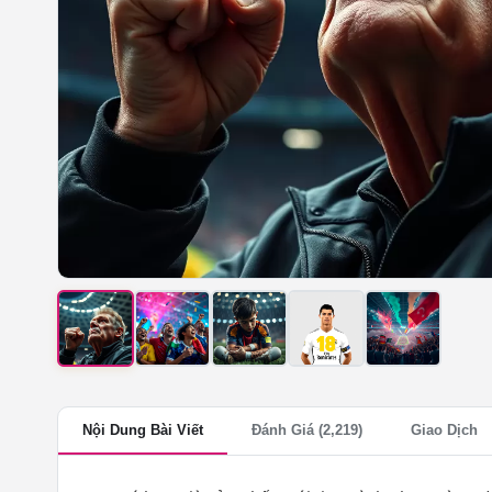
Nội Dung Bài Viết
Đánh Giá (2,219)
Giao Dịch