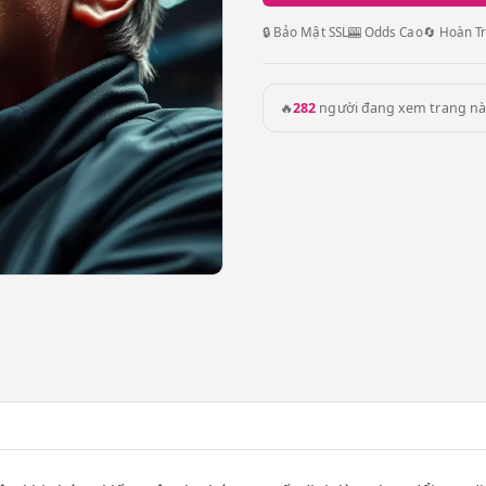
🔒 Bảo Mật SSL
🎰 Odds Cao
🔄 Hoàn T
🔥
282
người đang xem trang nà