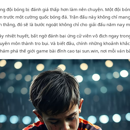
ng đội bóng bị đánh giá thấp hơn làm nên chuyện. Một đội bóng
ấn trước một cường quốc bóng đá. Trận đấu này không chỉ mang
ến thắng, đó sẽ là bước ngoặt không chỉ cho giải đấu năm nay 
 nhiệt huyết, bất ngờ đánh bại ứng cử viên vô địch ngay trong
huyên môn thành tro bụi. Và biết đâu, chính những khoảnh khắc
hám phá thế giới game bài đỉnh cao tại sun.win, nơi mỗi ván bà