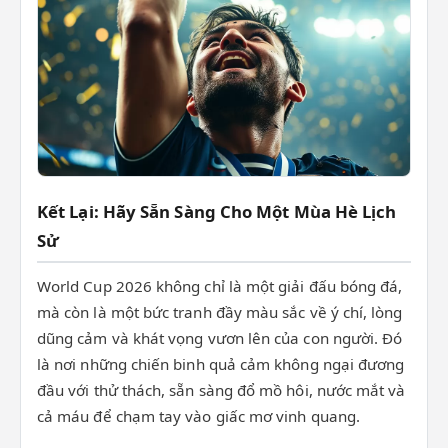
Kết Lại: Hãy Sẵn Sàng Cho Một Mùa Hè Lịch
Sử
World Cup 2026 không chỉ là một giải đấu bóng đá,
mà còn là một bức tranh đầy màu sắc về ý chí, lòng
dũng cảm và khát vọng vươn lên của con người. Đó
là nơi những chiến binh quả cảm không ngại đương
đầu với thử thách, sẵn sàng đổ mồ hôi, nước mắt và
cả máu để chạm tay vào giấc mơ vinh quang.