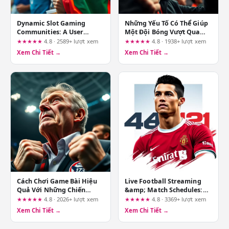
Dynamic Slot Gaming
Những Yếu Tố Có Thể Giúp
Communities: A User
Một Đội Bóng Vượt Qua
Journey Review of
Chung Kết World Cup 2026
★★★★★
4.8 · 2589+ lượt xem
★★★★★
4.8 · 1938+ lượt xem
xoso66a.co.com
| u888com.media
Xem Chi Tiết →
Xem Chi Tiết →
Cách Chơi Game Bài Hiệu
Live Football Streaming
Quả Với Những Chiến
&amp; Match Schedules:
Thuật Hay ga6789.tattoo
The Quick-Start Guide for
★★★★★
4.8 · 2026+ lượt xem
★★★★★
4.8 · 3369+ lượt xem
New Users on
Xem Chi Tiết →
Xem Chi Tiết →
uu88click.com