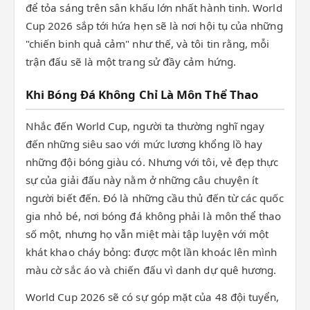
để tỏa sáng trên sân khấu lớn nhất hành tinh. World
Cup 2026 sắp tới hứa hẹn sẽ là nơi hội tụ của những
"chiến binh quả cảm" như thế, và tôi tin rằng, mỗi
trận đấu sẽ là một trang sử đầy cảm hứng.
Khi Bóng Đá Không Chỉ Là Môn Thể Thao
Nhắc đến World Cup, người ta thường nghĩ ngay
đến những siêu sao với mức lương khổng lồ hay
những đội bóng giàu có. Nhưng với tôi, vẻ đẹp thực
sự của giải đấu này nằm ở những câu chuyện ít
người biết đến. Đó là những cầu thủ đến từ các quốc
gia nhỏ bé, nơi bóng đá không phải là môn thể thao
số một, nhưng họ vẫn miệt mài tập luyện với một
khát khao cháy bỏng: được một lần khoác lên mình
màu cờ sắc áo và chiến đấu vì danh dự quê hương.
World Cup 2026 sẽ có sự góp mặt của 48 đội tuyển,