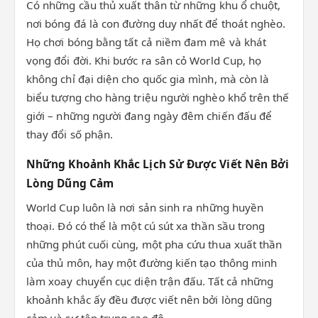
Có những cầu thủ xuất thân từ những khu ổ chuột,
nơi bóng đá là con đường duy nhất để thoát nghèo.
Họ chơi bóng bằng tất cả niềm đam mê và khát
vọng đổi đời. Khi bước ra sân cỏ World Cup, họ
không chỉ đại diện cho quốc gia mình, mà còn là
biểu tượng cho hàng triệu người nghèo khổ trên thế
giới – những người đang ngày đêm chiến đấu để
thay đổi số phận.
Những Khoảnh Khắc Lịch Sử Được Viết Nên Bởi
Lòng Dũng Cảm
World Cup luôn là nơi sản sinh ra những huyền
thoại. Đó có thể là một cú sút xa thần sầu trong
những phút cuối cùng, một pha cứu thua xuất thần
của thủ môn, hay một đường kiến tạo thông minh
làm xoay chuyển cục diện trận đấu. Tất cả những
khoảnh khắc ấy đều được viết nên bởi lòng dũng