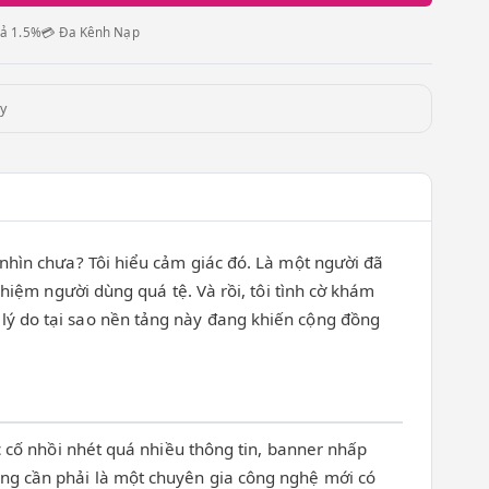
rả 1.5%
💳 Đa Kênh Nạp
y
 nhìn chưa? Tôi hiểu cảm giác đó. Là một người đã
ghiệm người dùng quá tệ. Và rồi, tôi tình cờ khám
 lý do tại sao nền tảng này đang khiến cộng đồng
c cố nhồi nhét quá nhiều thông tin, banner nhấp
ông cần phải là một chuyên gia công nghệ mới có