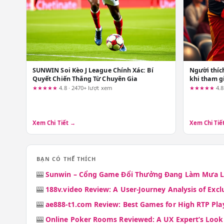
SUNWIN Soi Kèo J League Chính Xác: Bí
Người thíc
Quyết Chiến Thắng Từ Chuyên Gia
khi tham g
★★★★★
4.8 · 2470+ lượt xem
★★★★★
4.8
Xem Chi Tiết →
Xem Chi Tiế
BẠN CÓ THỂ THÍCH
🎰
Sunwin – Cổng Game Đổi Thưởng Đang Làm Mưa Là
🎰
188v.video Review: A User-Journey Analysis of Excl
🎰
ae888-t1.com Review: Best Games for High RTP Play
🎰
Online Poker Rooms Reviewed: A UX Expert’s Loo