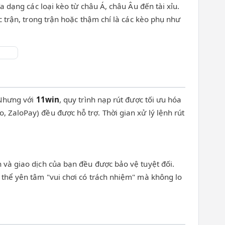
đa dạng các loại kèo từ châu Á, châu Âu đến tài xỉu.
 trận, trong trận hoặc thậm chí là các kèo phụ như
 Nhưng với
11win
, quy trình nạp rút được tối ưu hóa
ZaloPay) đều được hỗ trợ. Thời gian xử lý lệnh rút
và giao dịch của bạn đều được bảo vệ tuyệt đối.
 thể yên tâm "vui chơi có trách nhiệm" mà không lo