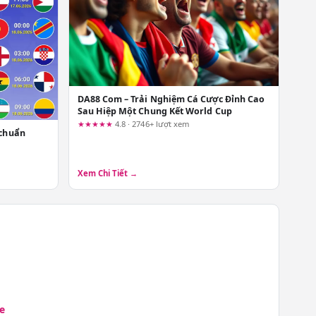
DA88 Com – Trải Nghiệm Cá Cược Đỉnh Cao
Sau Hiệp Một Chung Kết World Cup
★★★★★
4.8 · 2746+ lượt xem
 chuẩn
Xem Chi Tiết →
e