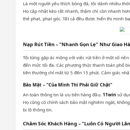
Là một người yêu thích bóng đá, tôi dành nhiều thờ
Họ cập nhật kèo rất nhanh, thậm chí còn nhanh hơn c
thẻ phạt, phạt góc. Tất cả đều được hiển thị minh 
Nạp Rút Tiền – "Nhanh Gọn Lẹ" Như Giao Hà
Tôi từng gặp ác mộng với việc rút tiền ở một số nề
đến mức tối đa. Các phương thức thanh toán phổ biế
tiền thường chỉ mất từ 5 đến 15 phút. Cảm giác nhậ
Bảo Mật – "Của Mình Thì Phải Giữ Chặt"
An toàn thông tin là ưu tiên hàng đầu.
11win
sử dụn
Họ cũng có chính sách bảo mật nghiêm ngặt, không c
bị lộ thông tin.
Chăm Sóc Khách Hàng – "Luôn Có Người Lắ