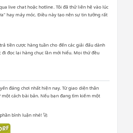
 live chat hoặc hotline. Tôi đã thử liên hệ vào lúc
cưa" hay máy móc. Điều này tạo nên sự tin tưởng rất
rả tiền cược hàng tuần cho đến các giải đấu dành
 đi đọc lại hàng chục lần mới hiểu. Mọi thứ đều
yến đáng chơi nhất hiện nay. Từ giao diện thân
tư một cách bài bản. Nếu bạn đang tìm kiếm một
 phần bình luận nhé! 🚀