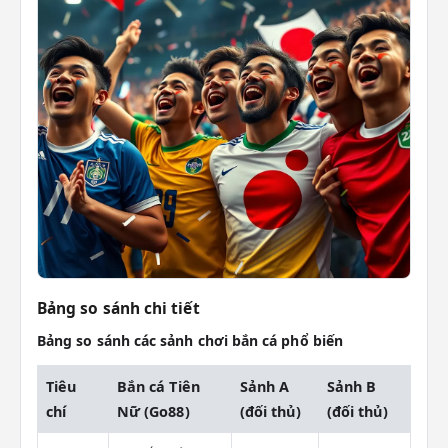
Bảng so sánh chi tiết
Bảng so sánh các sảnh chơi bắn cá phổ biến
Tiêu
Bắn cá Tiên
Sảnh A
Sảnh B
chí
Nữ (Go88)
(đối thủ)
(đối thủ)