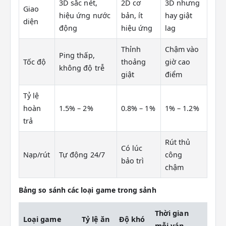
3D sắc nét,
2D cơ
3D nhưng
Giao
hiệu ứng nước
bản, ít
hay giật
diện
động
hiệu ứng
lag
Thỉnh
Chậm vào
Ping thấp,
Tốc độ
thoảng
giờ cao
không độ trễ
giật
điểm
Tỷ lệ
hoàn
1.5% – 2%
0.8% – 1%
1% – 1.2%
trả
Rút thủ
Có lúc
Nạp/rút
Tự động 24/7
công
bảo trì
chậm
Bảng so sánh các loại game trong sảnh
Thời gian
Loại game
Tỷ lệ ăn
Độ khó
mỗi ván