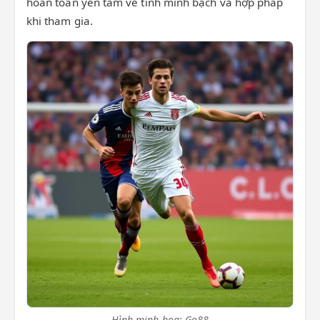
hoàn toàn yên tâm về tính minh bạch và hợp pháp
khi tham gia.
Hình minh hoạ: Go88