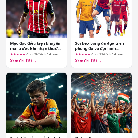
Mẹo đọc điều kiện khuyến
Soi kèo bóng đá dựa trên
mãi trước khi nhận thưởng
phong độ và đội hình:
tại nhà cái Shbet
Chiến lược quản lý vốn cho
★★★★★
4.8 · 2629+ lượt xem
★★★★★
4.8 · 3392+ lượt xem
người chơi có kỷ luật
Xem Chi Tiết →
Xem Chi Tiết →