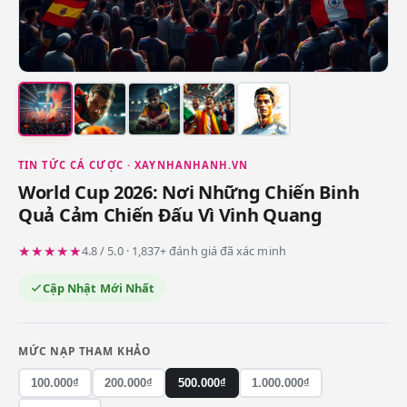
TIN TỨC CÁ CƯỢC · XAYNHANHANH.VN
World Cup 2026: Nơi Những Chiến Binh
Quả Cảm Chiến Đấu Vì Vinh Quang
★★★★★
4.8 / 5.0 · 1,837+ đánh giá đã xác minh
Cập Nhật Mới Nhất
MỨC NẠP THAM KHẢO
100.000₫
200.000₫
500.000₫
1.000.000₫