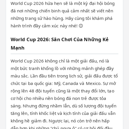
World Cup 2026 hứa hẹn sẽ là một kỳ đại hội bóng
đá nơi những chiến binh quả cảm nhất sẽ viết nên
những trang sử hào hùng. Hãy cùng tôi khám phá
hành trình đầy cảm xúc này nhé! 😊
World Cup 2026: Sân Chơi Của Những Kẻ
Mạnh
World Cup 2026 không chỉ là một giải đấu, nó là
một bức tranh khổng lồ với những mảnh ghép đầy
màu sắc. Lần đầu tiên trong lịch sử, giải đấu được tổ
chức tại ba quốc gia: Mỹ, Canada và Mexico. Sự mở
rộng lên 48 đội tuyển cũng là một thay đổi lớn, tạo
cơ hội cho nhiều nền bóng đá non trẻ được tỏa
sáng. Nhưng đừng nhầm lẫn, dù số lượng đội tuyển
tăng lên, tính khốc liệt và kịch tính của giải đấu vẫn
không hề giảm đi. Ngược lại, nó còn trở nên hấp
dẫn hơn khi những "chú ngựa ô" có cơ hội đối đầu