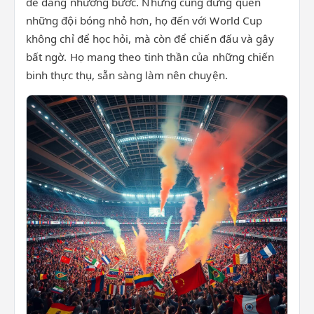
dễ dàng nhường bước. Nhưng cũng đừng quên
những đội bóng nhỏ hơn, họ đến với World Cup
không chỉ để học hỏi, mà còn để chiến đấu và gây
bất ngờ. Họ mang theo tinh thần của những chiến
binh thực thụ, sẵn sàng làm nên chuyện.