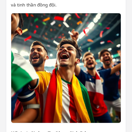
và tinh thần đồng đội.