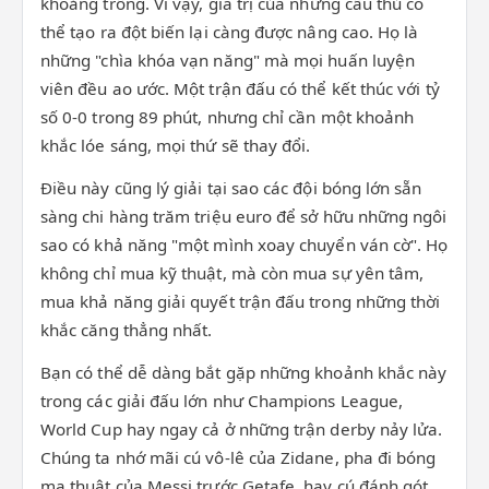
khoảng trống. Vì vậy, giá trị của những cầu thủ có
thể tạo ra đột biến lại càng được nâng cao. Họ là
những "chìa khóa vạn năng" mà mọi huấn luyện
viên đều ao ước. Một trận đấu có thể kết thúc với tỷ
số 0-0 trong 89 phút, nhưng chỉ cần một khoảnh
khắc lóe sáng, mọi thứ sẽ thay đổi.
Điều này cũng lý giải tại sao các đội bóng lớn sẵn
sàng chi hàng trăm triệu euro để sở hữu những ngôi
sao có khả năng "một mình xoay chuyển ván cờ". Họ
không chỉ mua kỹ thuật, mà còn mua sự yên tâm,
mua khả năng giải quyết trận đấu trong những thời
khắc căng thẳng nhất.
Bạn có thể dễ dàng bắt gặp những khoảnh khắc này
trong các giải đấu lớn như Champions League,
World Cup hay ngay cả ở những trận derby nảy lửa.
Chúng ta nhớ mãi cú vô-lê của Zidane, pha đi bóng
ma thuật của Messi trước Getafe, hay cú đánh gót