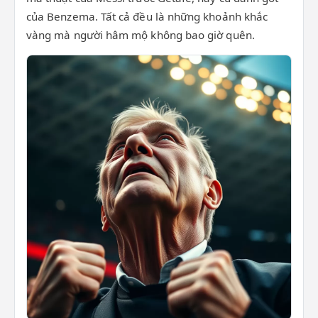
của Benzema. Tất cả đều là những khoảnh khắc
vàng mà người hâm mộ không bao giờ quên.