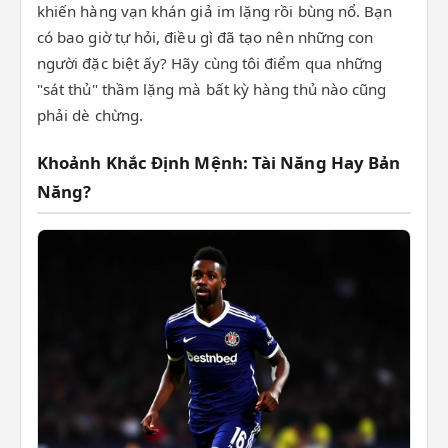
khiến hàng vạn khán giả im lặng rồi bùng nổ. Bạn
có bao giờ tự hỏi, điều gì đã tạo nên những con
người đặc biệt ấy? Hãy cùng tôi điểm qua những
"sát thủ" thầm lặng mà bất kỳ hàng thủ nào cũng
phải dè chừng.
Khoảnh Khắc Định Mệnh: Tài Năng Hay Bản
Năng?