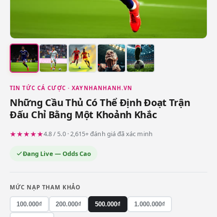
TIN TỨC CÁ CƯỢC · XAYNHANHANH.VN
Những Cầu Thủ Có Thể Định Đoạt Trận
Đấu Chỉ Bằng Một Khoảnh Khắc
★★★★★
4.8 / 5.0 · 2,615+ đánh giá đã xác minh
Đang Live — Odds Cao
MỨC NẠP THAM KHẢO
100.000₫
200.000₫
500.000₫
1.000.000₫