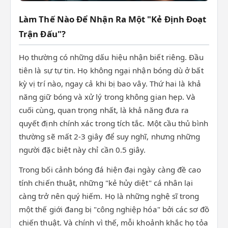
Làm Thế Nào Để Nhận Ra Một "Kẻ Định Đoạt
Trận Đấu"?
Họ thường có những dấu hiệu nhận biết riêng. Đầu
tiên là sự tự tin. Họ không ngại nhận bóng dù ở bất
kỳ vị trí nào, ngay cả khi bị bao vây. Thứ hai là khả
năng giữ bóng và xử lý trong không gian hẹp. Và
cuối cùng, quan trọng nhất, là khả năng đưa ra
quyết định chính xác trong tích tắc. Một cầu thủ bình
thường sẽ mất 2-3 giây để suy nghĩ, nhưng những
người đặc biệt này chỉ cần 0.5 giây.
Trong bối cảnh bóng đá hiện đại ngày càng đề cao
tính chiến thuật, những "kẻ hủy diệt" cá nhân lại
càng trở nên quý hiếm. Họ là những nghệ sĩ trong
một thế giới đang bị "công nghiệp hóa" bởi các sơ đồ
chiến thuật. Và chính vì thế, mỗi khoảnh khắc họ tỏa