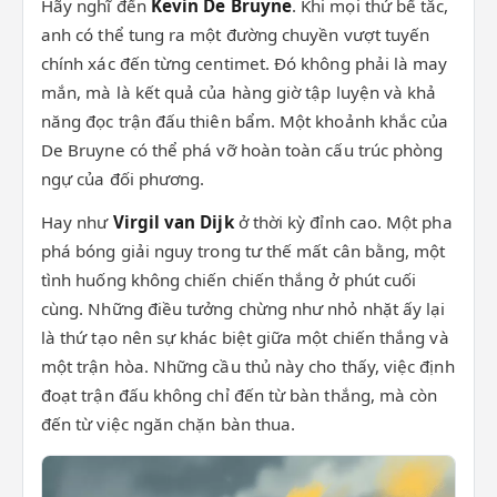
Hãy nghĩ đến
Kevin De Bruyne
. Khi mọi thứ bế tắc,
anh có thể tung ra một đường chuyền vượt tuyến
chính xác đến từng centimet. Đó không phải là may
mắn, mà là kết quả của hàng giờ tập luyện và khả
năng đọc trận đấu thiên bẩm. Một khoảnh khắc của
De Bruyne có thể phá vỡ hoàn toàn cấu trúc phòng
ngự của đối phương.
Hay như
Virgil van Dijk
ở thời kỳ đỉnh cao. Một pha
phá bóng giải nguy trong tư thế mất cân bằng, một
tình huống không chiến chiến thắng ở phút cuối
cùng. Những điều tưởng chừng như nhỏ nhặt ấy lại
là thứ tạo nên sự khác biệt giữa một chiến thắng và
một trận hòa. Những cầu thủ này cho thấy, việc định
đoạt trận đấu không chỉ đến từ bàn thắng, mà còn
đến từ việc ngăn chặn bàn thua.