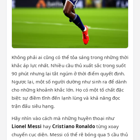
Không phải ai cũng có thể tỏa sáng trong những thời
khắc áp lực nhất. Nhiều cầu thủ xuất sắc trong suốt
90 phút nhưng lại tắt ngúm ở thời điểm quyết định.
Ngược lại, một số người dường như sinh ra để dành
cho những khoảnh khắc lớn. Họ có một tố chất đặc
biệt: sự điềm tĩnh đến lạnh lùng và khả năng đọc
trận đấu siêu hạng.
Hãy nhìn vào cách mà những huyền thoại như
Lionel Messi
hay
Cristiano Ronaldo
từng xoay
chuyển cục diện. Messi có thể rê bóng qua 5 cầu thủ