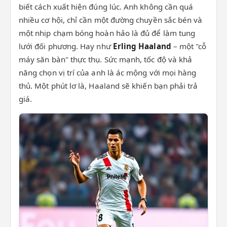
biết cách xuất hiện đúng lúc. Anh không cần quá
nhiều cơ hội, chỉ cần một đường chuyền sắc bén và
một nhịp chạm bóng hoàn hảo là đủ để làm tung
lưới đối phương. Hay như
Erling Haaland
– một "cỗ
máy săn bàn" thực thụ. Sức mạnh, tốc độ và khả
năng chọn vị trí của anh là ác mộng với mọi hàng
thủ. Một phút lơ là, Haaland sẽ khiến bạn phải trả
giá.