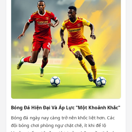
Bóng Đá Hiện Đại Và Áp Lực "Một Khoảnh Khắc"
Bóng đá ngày nay càng trở nên khốc liệt hơn. Các
đội bóng chơi phòng ngự chặt chẽ, ít khi để lộ