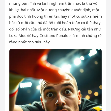
nhưng bản lĩnh và kinh nghiệm trận mạc là thứ vũ
khí lợi hại nhất. Một đường chuyền quyết định, một
pha đọc tình huống thiên tài, hay một cú sút xa hiểm
hóc từ một cầu thủ đã 35 tuổi hoàn toàn có thể thay
đổi số phận của cả một trận đấu. Những cái tên như
Luka Modrić hay Cristiano Ronaldo là minh chứng rõ
ràng nhất cho điều này.