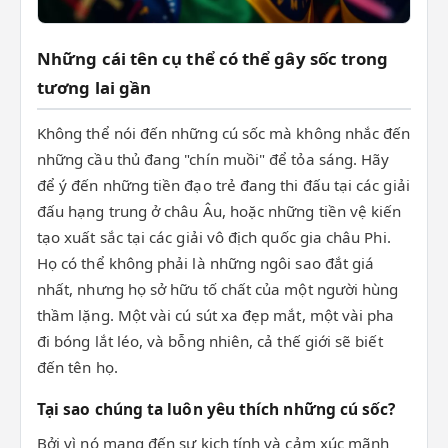
Những cái tên cụ thể có thể gây sốc trong
tương lai gần
Không thể nói đến những cú sốc mà không nhắc đến
những cầu thủ đang "chín muồi" để tỏa sáng. Hãy
để ý đến những tiền đạo trẻ đang thi đấu tại các giải
đấu hạng trung ở châu Âu, hoặc những tiền vệ kiến
tạo xuất sắc tại các giải vô địch quốc gia châu Phi.
Họ có thể không phải là những ngôi sao đắt giá
nhất, nhưng họ sở hữu tố chất của một người hùng
thầm lặng. Một vài cú sút xa đẹp mắt, một vài pha
đi bóng lắt léo, và bỗng nhiên, cả thế giới sẽ biết
đến tên họ.
Tại sao chúng ta luôn yêu thích những cú sốc?
Bởi vì nó mang đến sự kịch tính và cảm xúc mãnh