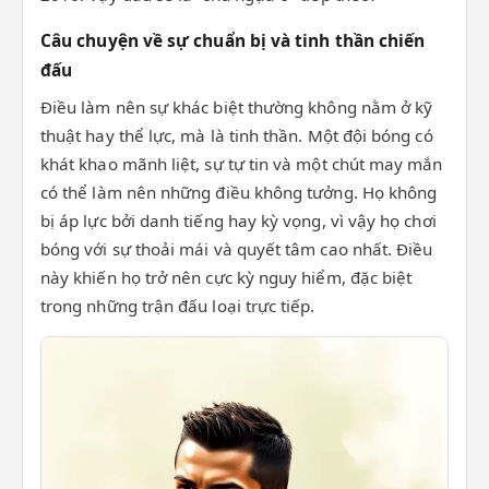
Câu chuyện về sự chuẩn bị và tinh thần chiến
đấu
Điều làm nên sự khác biệt thường không nằm ở kỹ
thuật hay thể lực, mà là tinh thần. Một đội bóng có
khát khao mãnh liệt, sự tự tin và một chút may mắn
có thể làm nên những điều không tưởng. Họ không
bị áp lực bởi danh tiếng hay kỳ vọng, vì vậy họ chơi
bóng với sự thoải mái và quyết tâm cao nhất. Điều
này khiến họ trở nên cực kỳ nguy hiểm, đặc biệt
trong những trận đấu loại trực tiếp.