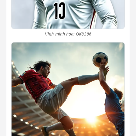
Hình minh hoạ: OK8386