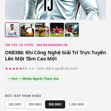
TIN TỨC CÁ CƯỢC · XAYNHANHANH.VN
OK8386: Khi Công Nghệ Giải Trí Trực Tuyến
Lên Một Tầm Cao Mới
★★★★★
4.8 / 5.0 · 1,935+ đánh giá đã xác minh
Hot — Nhiều Người Tham Gia
MỨC NẠP THAM KHẢO
100.000₫
200.000₫
500.000₫
1.000.000₫