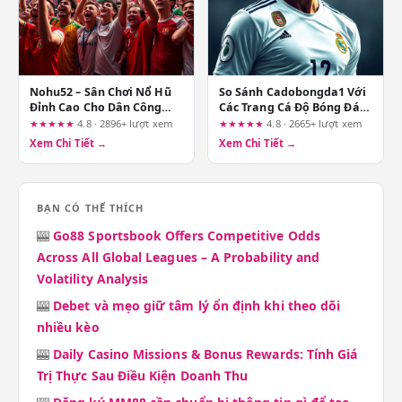
Nohu52 – Sân Chơi Nổ Hũ
So Sánh Cadobongda1 Với
Đỉnh Cao Cho Dân Công
Các Trang Cá Độ Bóng Đá
Nghệ
Khác
★★★★★
4.8 · 2896+ lượt xem
★★★★★
4.8 · 2665+ lượt xem
Xem Chi Tiết →
Xem Chi Tiết →
BẠN CÓ THỂ THÍCH
🎰
Go88 Sportsbook Offers Competitive Odds
Across All Global Leagues – A Probability and
Volatility Analysis
🎰
Debet và mẹo giữ tâm lý ổn định khi theo dõi
nhiều kèo
🎰
Daily Casino Missions & Bonus Rewards: Tính Giá
Trị Thực Sau Điều Kiện Doanh Thu