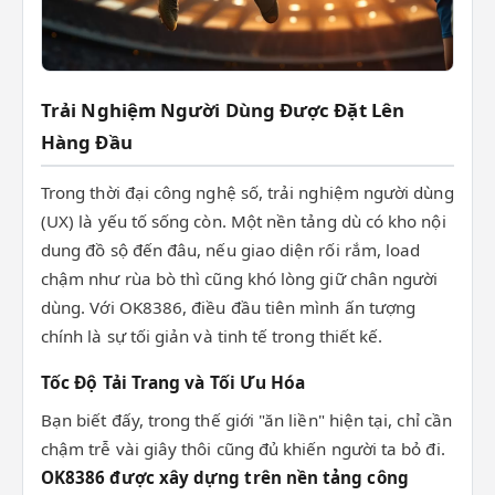
Trải Nghiệm Người Dùng Được Đặt Lên
Hàng Đầu
Trong thời đại công nghệ số, trải nghiệm người dùng
(UX) là yếu tố sống còn. Một nền tảng dù có kho nội
dung đồ sộ đến đâu, nếu giao diện rối rắm, load
chậm như rùa bò thì cũng khó lòng giữ chân người
dùng. Với OK8386, điều đầu tiên mình ấn tượng
chính là sự tối giản và tinh tế trong thiết kế.
Tốc Độ Tải Trang và Tối Ưu Hóa
Bạn biết đấy, trong thế giới "ăn liền" hiện tại, chỉ cần
chậm trễ vài giây thôi cũng đủ khiến người ta bỏ đi.
OK8386 được xây dựng trên nền tảng công