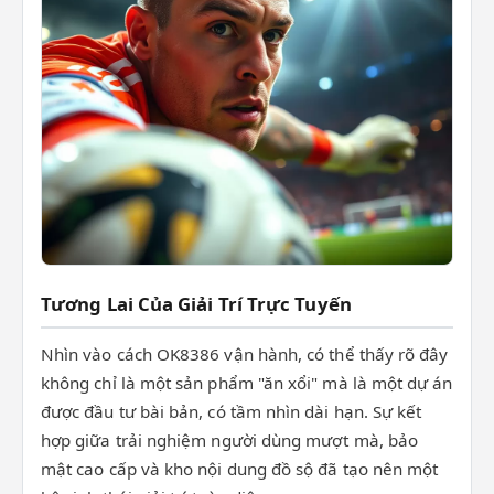
Tương Lai Của Giải Trí Trực Tuyến
Nhìn vào cách OK8386 vận hành, có thể thấy rõ đây
không chỉ là một sản phẩm "ăn xổi" mà là một dự án
được đầu tư bài bản, có tầm nhìn dài hạn. Sự kết
hợp giữa trải nghiệm người dùng mượt mà, bảo
mật cao cấp và kho nội dung đồ sộ đã tạo nên một