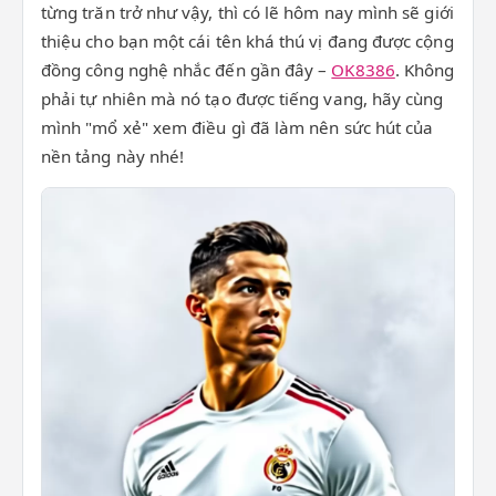
từng trăn trở như vậy, thì có lẽ hôm nay mình sẽ giới
thiệu cho bạn một cái tên khá thú vị đang được cộng
đồng công nghệ nhắc đến gần đây –
OK8386
. Không
phải tự nhiên mà nó tạo được tiếng vang, hãy cùng
mình "mổ xẻ" xem điều gì đã làm nên sức hút của
nền tảng này nhé!