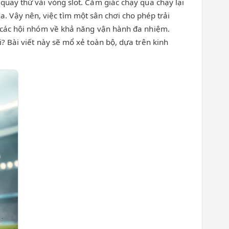
uay thử vài vòng slot. Cảm giác chạy qua chạy lại
ua. Vậy nên, việc tìm một sân chơi cho phép trải
g các hội nhóm về khả năng vận hành đa nhiệm.
? Bài viết này sẽ mổ xẻ toàn bộ, dựa trên kinh