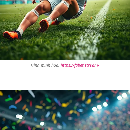
Hình minh hoạ:
https://fabet.stream/