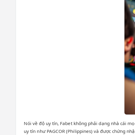
Nói về độ uy tín, Fabet không phải dạng nhà cái mọ
uy tín như PAGCOR (Philippines) và được chứng nh