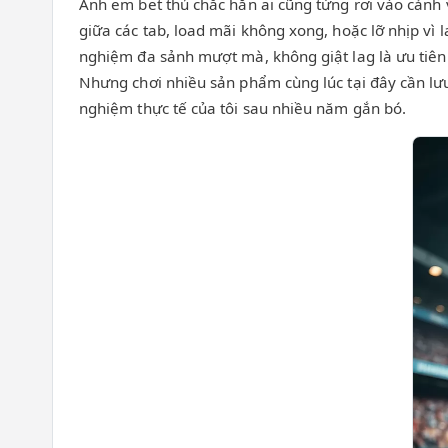
Anh em bet thủ chắc hẳn ai cũng từng rơi vào cảnh 
giữa các tab, load mãi không xong, hoặc lỡ nhịp vì l
nghiệm đa sảnh mượt mà, không giật lag là ưu tiên
Nhưng chơi nhiều sản phẩm cùng lúc tại đây cần lưu
nghiệm thực tế của tôi sau nhiều năm gắn bó.