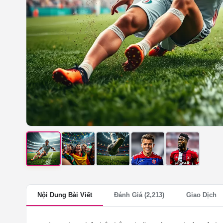
Nội Dung Bài Viết
Đánh Giá (2,213)
Giao Dịch