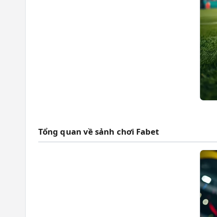
Tổng quan về sảnh chơi Fabet