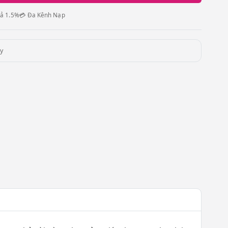
rả 1.5%
💳 Đa Kênh Nạp
y