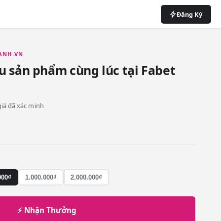
Đăng Ký
ANH.VN
u sản phẩm cùng lúc tại Fabet
 giá đã xác minh
000₫
1.000.000₫
2.000.000₫
⚡ Nhận Thưởng