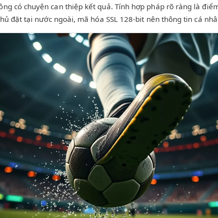
ng có chuyện can thiệp kết quả. Tính hợp pháp rõ ràng là điểm
hủ đặt tại nước ngoài, mã hóa SSL 128-bit nên thông tin cá nhâ