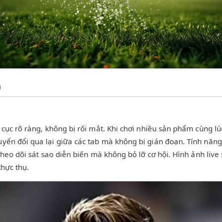
h
 cục rõ ràng, không bị rối mắt. Khi chơi nhiều sản phẩm cùng l
yển đổi qua lại giữa các tab mà không bị gián đoạn. Tính năng
 theo dõi sát sao diễn biến mà không bỏ lỡ cơ hội. Hình ảnh liv
thực thụ.