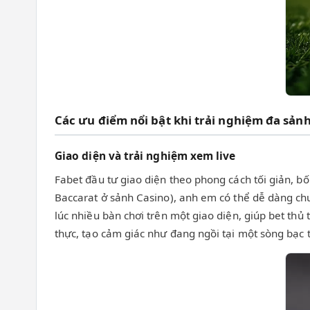
Các ưu điểm nổi bật khi trải nghiệm đa sản
Giao diện và trải nghiệm xem live
Fabet đầu tư giao diện theo phong cách tối giản, bố
Baccarat ở sảnh Casino), anh em có thể dễ dàng chu
lúc nhiều bàn chơi trên một giao diện, giúp bet thủ
thực, tạo cảm giác như đang ngồi tại một sòng bạc 