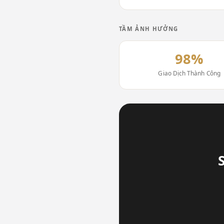
TẦM ẢNH HƯỞNG
98%
Giao Dịch Thành Công