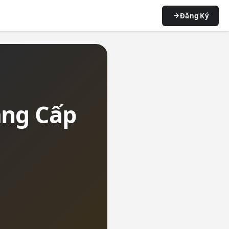
Đăng Ký
ng Cấp