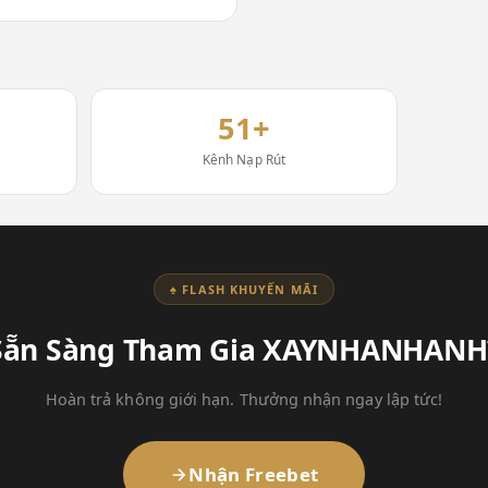
51+
Kênh Nạp Rút
♠ FLASH KHUYẾN MÃI
Sẵn Sàng Tham Gia XAYNHANHANH
Hoàn trả không giới hạn. Thưởng nhận ngay lập tức!
Nhận Freebet