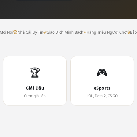
 Mọi Nơi
🏆
Nhà Cái Uy Tín
✅
Giao Dịch Minh Bạch
⭐
Hàng Triệu Người Chơi
🔒
Bảo
🏆
🎮
Giải Đấu
eSports
Cược giải lớn
LOL, Dota 2, CS:GO