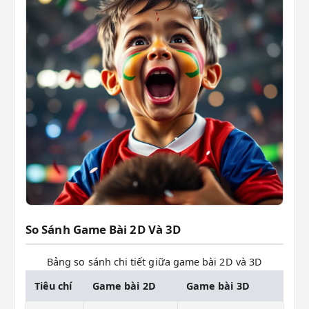
So Sánh Game Bài 2D Và 3D
Bảng so sánh chi tiết giữa game bài 2D và 3D
Tiêu chí
Game bài 2D
Game bài 3D