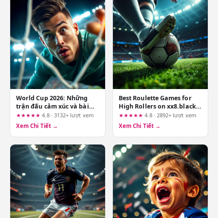
World Cup 2026: Những
Best Roulette Games for
trận đấu cảm xúc và bài
High Rollers on xx8.black –
học về sự chuẩn bị
A Risk-Focused Evaluation
★★★★★
4.8 · 3132+ lượt xem
★★★★★
4.8 · 2892+ lượt xem
Xem Chi Tiết →
Xem Chi Tiết →