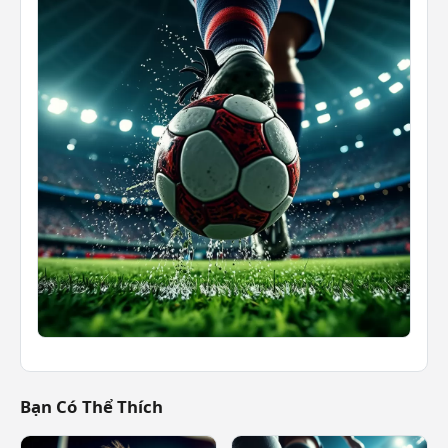
Bạn Có Thể Thích