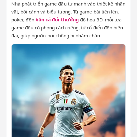
Nhà phát triển game đầu tư mạnh vào thiết kế nhân
vật, bối cảnh và biểu tượng. Từ game bài tiến lên,
poker, đến
bắn cá đổi thưởng
đồ họa 3D, mỗi tựa
game đều có phong cách riêng, từ cổ điển đến hiện
đại, giúp người chơi không bị nhàm chán.