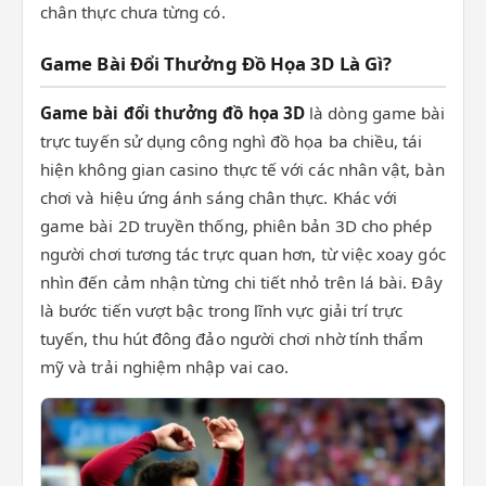
chân thực chưa từng có.
Game Bài Đổi Thưởng Đồ Họa 3D Là Gì?
Game bài đổi thưởng đồ họa 3D
là dòng game bài
trực tuyến sử dụng công nghì đồ họa ba chiều, tái
hiện không gian casino thực tế với các nhân vật, bàn
chơi và hiệu ứng ánh sáng chân thực. Khác với
game bài 2D truyền thống, phiên bản 3D cho phép
người chơi tương tác trực quan hơn, từ việc xoay góc
nhìn đến cảm nhận từng chi tiết nhỏ trên lá bài. Đây
là bước tiến vượt bậc trong lĩnh vực giải trí trực
tuyến, thu hút đông đảo người chơi nhờ tính thẩm
mỹ và trải nghiệm nhập vai cao.