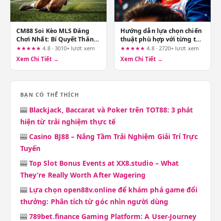
CM88 Soi Kèo MLS Đáng
Hướng dẫn lựa chọn chiến
Chơi Nhất: Bí Quyết Thắng
thuật phù hợp với từng thể
Lớn Mùa Giải Năm Nay
loại game bài
★★★★★
4.8 · 3010+ lượt xem
★★★★★
4.8 · 2720+ lượt xem
Xem Chi Tiết →
Xem Chi Tiết →
BẠN CÓ THỂ THÍCH
🎰
Blackjack, Baccarat và Poker trên TOT88: 3 phát
hiện từ trải nghiệm thực tế
🎰
Casino BJ88 – Nâng Tầm Trải Nghiệm Giải Trí Trực
Tuyến
🎰
Top Slot Bonus Events at XX8.studio – What
They’re Really Worth After Wagering
🎰
Lựa chọn open88v.online để khám phá game đổi
thưởng: Phân tích từ góc nhìn người dùng
🎰
789bet.finance Gaming Platform: A User-Journey