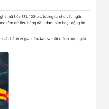
nghệ mã hóa SSL 128-bit, tương tự như các ngân
trung tâm dữ liệu hàng đầu, đảm bảo hoạt động ổn
các hành vi gian lận, tạo ra một môi trường giải