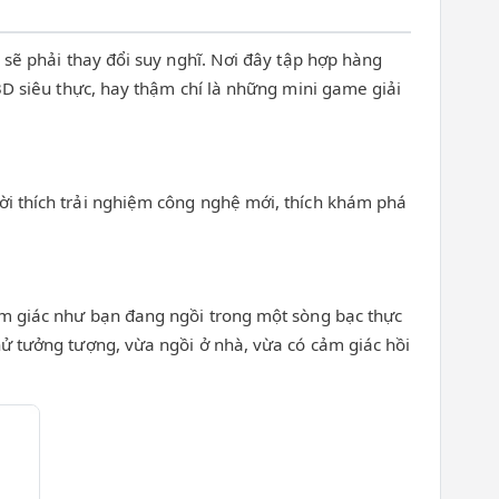
 sẽ phải thay đổi suy nghĩ. Nơi đây tập hợp hàng
3D siêu thực, hay thậm chí là những mini game giải
ời thích trải nghiệm công nghệ mới, thích khám phá
ảm giác như bạn đang ngồi trong một sòng bạc thực
hử tưởng tượng, vừa ngồi ở nhà, vừa có cảm giác hồi