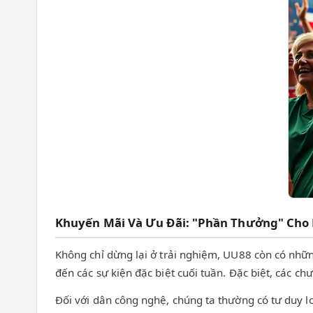
Khuyến Mãi Và Ưu Đãi: "Phần Thưởng" Cho
Không chỉ dừng lại ở trải nghiệm, UU88 còn có nhữ
đến các sự kiện đặc biệt cuối tuần. Đặc biệt, các c
Đối với dân công nghệ, chúng ta thường có tư duy lo