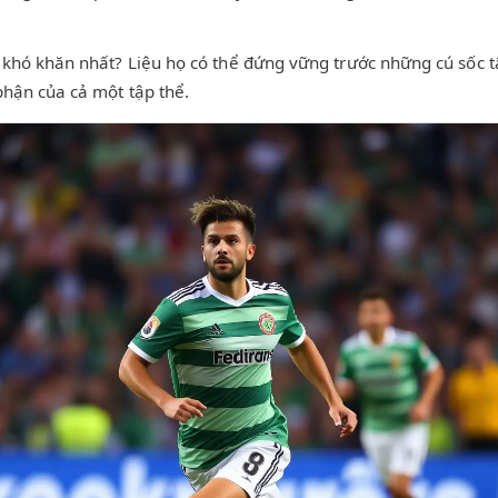
khó khăn nhất? Liệu họ có thể đứng vững trước những cú sốc tâm 
phận của cả một tập thể.