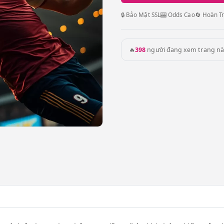
🔒 Bảo Mật SSL
🎰 Odds Cao
🔄 Hoàn T
🔥
398
người đang xem trang nà