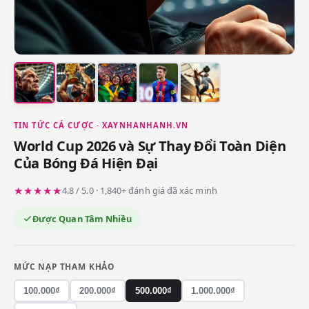
TIN TỨC CÁ CƯỢC · XAYNHANHANH.VN
World Cup 2026 và Sự Thay Đổi Toàn Diện
Của Bóng Đá Hiện Đại
★★★★★
4.8 / 5.0 · 1,840+ đánh giá đã xác minh
Được Quan Tâm Nhiều
MỨC NẠP THAM KHẢO
100.000₫
200.000₫
500.000₫
1.000.000₫