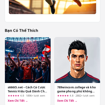
Bạn Có Thể Thích
s666t5.net – Cách Cá Cược
789wincom.college và kho
Tennis Hiệu Quả Dành Cho
game phong phú không
Người Chơi Thực Chiến
ngừng mở rộng: Điểm đến
★★★★★
4.8 · 1896+ lượt xem
★★★★★
4.8 · 2882+ lượt xem
của người chơi thực thụ
Xem Chi Tiết →
Xem Chi Tiết →