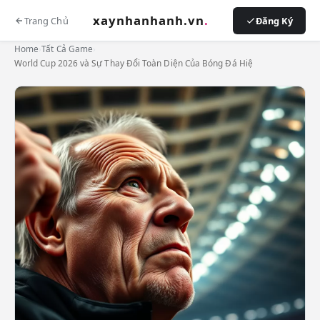
xaynhanhanh.vn
.
Trang Chủ
Đăng Ký
Home
›
Tất Cả Game
›
World Cup 2026 và Sự Thay Đổi Toàn Diện Của Bóng Đá Hiệ