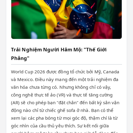
Trải Nghiệm Người Hâm Mộ: "Thế Giới
Phẳng"
World Cup 2026 được đồng tổ chức bởi Mỹ, Canada
và Mexico. Điều này mang đến một trải nghiệm đa
văn hóa chưa từng có. Nhưng không chỉ có vậy,
công nghệ thực tế ảo (VR) và thực tế tăng cường
(AR) sẽ cho phép bạn "đặt chân" đến bất kỳ sân vận
động nào chỉ từ chiếc ghế sofa ở nhà. Bạn có thể
xem lại các pha bóng từ mọi góc độ, thậm chí là từ
góc nhìn của cầu thủ yêu thích. Sự kết nối giữa