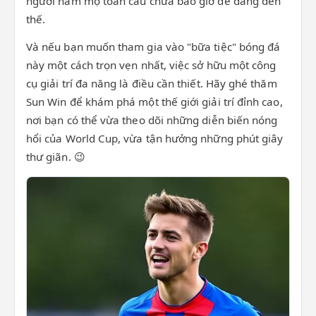
người hâm mộ toàn cầu chưa bao giờ dễ dàng đến
thế.
Và nếu bạn muốn tham gia vào "bữa tiệc" bóng đá
này một cách trọn vẹn nhất, việc sở hữu một công
cụ giải trí đa năng là điều cần thiết. Hãy ghé thăm
Sun Win để khám phá một thế giới giải trí đỉnh cao,
nơi bạn có thể vừa theo dõi những diễn biến nóng
hổi của World Cup, vừa tận hưởng những phút giây
thư giãn. 😉