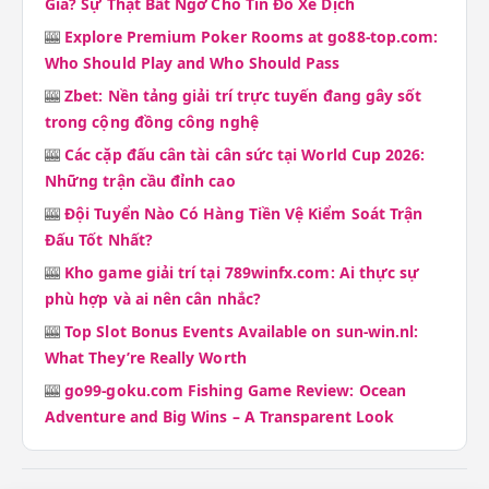
Giá? Sự Thật Bất Ngờ Cho Tín Đồ Xê Dịch
🎰
Explore Premium Poker Rooms at go88-top.com:
Who Should Play and Who Should Pass
🎰
Zbet: Nền tảng giải trí trực tuyến đang gây sốt
trong cộng đồng công nghệ
🎰
Các cặp đấu cân tài cân sức tại World Cup 2026:
Những trận cầu đỉnh cao
🎰
Đội Tuyển Nào Có Hàng Tiền Vệ Kiểm Soát Trận
Đấu Tốt Nhất?
🎰
Kho game giải trí tại 789winfx.com: Ai thực sự
phù hợp và ai nên cân nhắc?
🎰
Top Slot Bonus Events Available on sun-win.nl:
What They’re Really Worth
🎰
go99-goku.com Fishing Game Review: Ocean
Adventure and Big Wins – A Transparent Look