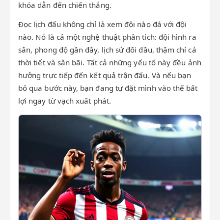
khóa dẫn đến chiến thắng.
Đọc lịch đấu không chỉ là xem đội nào đá với đội
nào. Nó là cả một nghệ thuật phân tích: đội hình ra
sân, phong độ gần đây, lịch sử đối đầu, thậm chí cả
thời tiết và sân bãi. Tất cả những yếu tố này đều ảnh
hưởng trực tiếp đến kết quả trận đấu. Và nếu bạn
bỏ qua bước này, bạn đang tự đặt mình vào thế bất
lợi ngay từ vạch xuất phát.