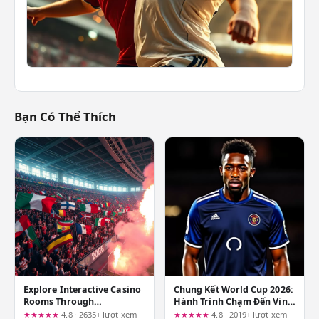
Bạn Có Thể Thích
Explore Interactive Casino
Chung Kết World Cup 2026:
Rooms Through
Hành Trình Chạm Đến Vinh
dn88.green: Who It Suits
Quang | open88v.online
★★★★★
4.8 · 2635+ lượt xem
★★★★★
4.8 · 2019+ lượt xem