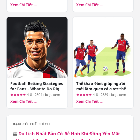
and Who Should Skip
Xem Chi Tiết →
Xem Chi Tiết →
Football Betting Strategies
Thể thao 9bet giúp người
for Fans – What to Do Right
mới làm quen cá cược thể
Now
thao ra sao
★★★★★
4.8 · 2504+ lượt xem
★★★★★
4.8 · 2589+ lượt xem
Xem Chi Tiết →
Xem Chi Tiết →
BẠN CÓ THỂ THÍCH
🎰
Du Lịch Nhật Bản Có Rẻ Hơn Khi Đồng Yên Mất