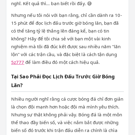
nghĩ. Kết quả thì... bạn biết rồi đấy. 😅
Nhưng nếu tôi nói với bạn rằng, chỉ cần dành ra 10-
15 phút để đọc lịch đấu trước giờ bóng lăn, bạn đã
có thể tăng tỷ lệ thắng lên đáng kể, bạn có tin
không? Hãy để tôi chia sẻ với bạn một vài kinh
nghiệm mà tôi đã đúc kết được sau nhiều năm "lăn
lộn" với các trận cầu, và đặc biệt là cách tận dụng
5z777
để làm điều đó một cách hiệu quả.
Tại Sao Phải Đọc Lịch Đấu Trước Giờ Bóng
Lăn?
Nhiều người nghĩ rằng cá cược bóng đá chỉ đơn giản
là chọn đội mạnh hơn hoặc đội mà mình yêu thích.
Nhưng sự thật không phải vậy. Bóng đá là một môn
thể thao đầy biến số, và việc nắm bắt được những
biến số đó trước khi trận đấu diễn ra chính là chìa