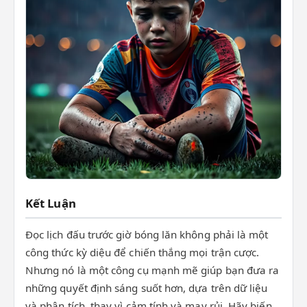
Kết Luận
Đọc lịch đấu trước giờ bóng lăn không phải là một
công thức kỳ diệu để chiến thắng mọi trận cược.
Nhưng nó là một công cụ mạnh mẽ giúp bạn đưa ra
những quyết định sáng suốt hơn, dựa trên dữ liệu
và phân tích, thay vì cảm tính và may rủi. Hãy biến